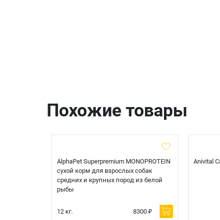
Похожие товары
t Sterilised
AlphaPet Superpremium MONOPROTEIN
Anivital
я
сухой корм для взрослых собак
 белой
средних и крупных пород из белой
рыбы
600 ₽
12 кг.
8300 ₽