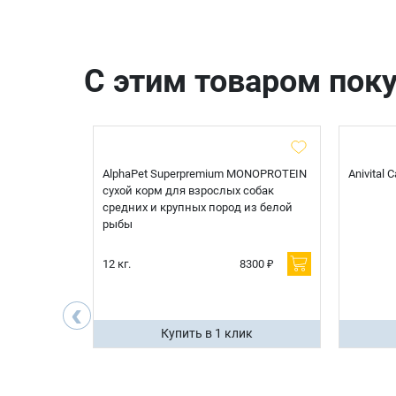
С этим товаром пок
t Sterilised
AlphaPet Superpremium MONOPROTEIN
Anivital
я
сухой корм для взрослых собак
 белой
средних и крупных пород из белой
рыбы
600 ₽
12 кг.
8300 ₽
200 ₽
‹
ик
Купить в 1 клик