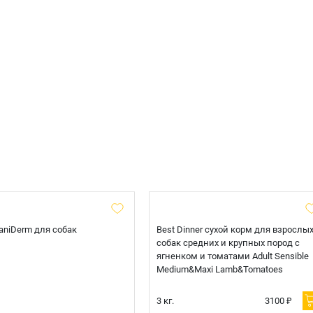
 CaniDerm для собак
Best Dinner сухой корм для взрослы
собак средних и крупных пород с
ягненком и томатами Adult Sensible
Medium&Maxi Lamb&Tomatoes
3 кг.
3100 ₽