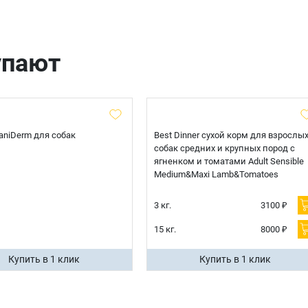
упают
 CaniDerm для собак
Best Dinner сухой корм для взрослы
собак средних и крупных пород с
ягненком и томатами Adult Sensible
Medium&Maxi Lamb&Tomatoes
3 кг.
3100 ₽
15 кг.
8000 ₽
Купить в 1 клик
Купить в 1 клик