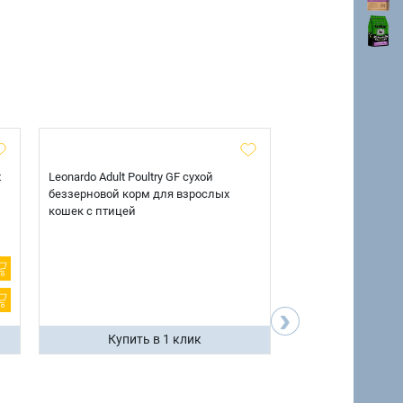
х
Leonardo Adult Poultry GF сухой
AlphaPet Superpre
беззерновой корм для взрослых
взрослых собак кр
кошек с птицей
говядиной и потр
12 кг.
›
Купить в 1 клик
Купить 