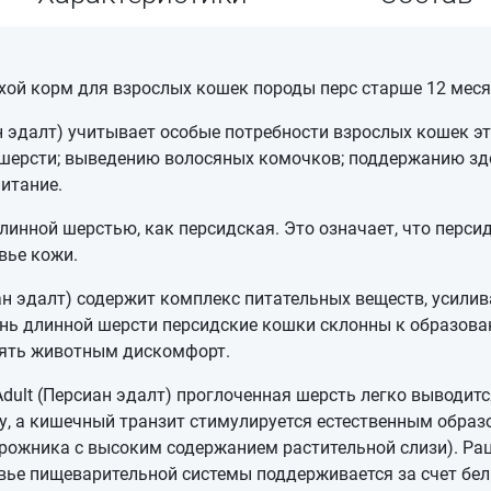
сухой корм для взрослых кошек породы перс старше 12 мес
н эдалт) учитывает особые потребности взрослых кошек эт
шерсти; выведению волосяных комочков; поддержанию зд
питание.
длинной шерстью, как персидская. Это означает, что перс
вье кожи.
иан эдалт) содержит комплекс питательных веществ, усил
ень длинной шерсти персидские кошки склонны к образов
нять животным дискомфорт.
dult (Персиан эдалт) проглоченная шерсть легко выводитс
, а кишечный транзит стимулируется естественным образ
рожника с высоким содержанием растительной слизи). Рац
вье пищеварительной системы поддерживается за счет бел