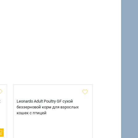
х
Leonardo Adult Poultry GF сухой
AlphaPet Superpre
беззерновой корм для взрослых
взрослых собак кр
кошек с птицей
говядиной и потр
12 кг.