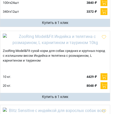
100гх24шт
3840 ₽
340гх12шт
3372 ₽
Купить в 1 клик
ZooRing Model&Fit сухой корм для собак средних и крупных пород
с излишним весом Индейка и телятина с розмарином, L
карнитином и таурином
10 кг.
4429 ₽
20 кг.
8048 ₽
Купить в 1 клик