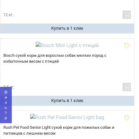
12 кг.
Купить в 1 клик
Bosch сухой корм для взрослых собак мелких пород с
Имя
избыточным весом с птицей
Телефон
Продолжить покупки
2,5 кг.
Фильтр
Купить в 1 клик
Оформить заказ
E-mail
Rush Pet Food Senior Light сухой корм для пожилых собак и
отправить
питомцев с лишним весом