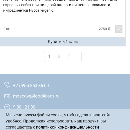
взрослых собак при пищевой аллергии и непереносимости
ингредиентов Hypoallergenic
2 кг.
2750 ₽
Купить в 1 клик
1
2
+7 (495) 363-36-00
moscow@food4dogs.ru
9:00 - 21:00
Мы используем файлы cookie, чтобы сделать наш сайт
Москва и МО
удобнее. Продолжая использовать наш продукт, вы
соглашаетесь с
политикой конфиденциальности