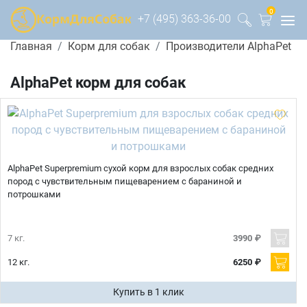
0
+7 (495) 363-36-00
Главная
Корм для собак
Производители AlphaPet
AlphaPet корм для собак
AlphaPet Superpremium сухой корм для взрослых собак средних
пород с чувствительным пищеварением с бараниной и
потрошками
7 кг.
3990 ₽
12 кг.
6250 ₽
Купить в 1 клик