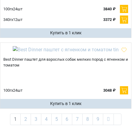
100гх24шт
3840 ₽
340гх12шт
3372 ₽
Купить в 1 клик
Best Dinner паштет для взрослых собак мелких пород с ягненком и
томатом
100гх24шт
3048 ₽
Купить в 1 клик
1
2
3
4
5
6
7
8
9