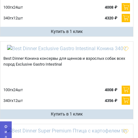
100гх24шт
4008 ₽
340гх12шт
4320 ₽
Купить в 1 клик
Best Dinner Конина консервы для щенков и взрослых собак всех
пород Exclusive Gastro Intestinal
100гх24шт
4008 ₽
Имя
340гх12шт
4356 ₽
Купить в 1 клик
Телефон
Продолжить покупки
Оформить заказ