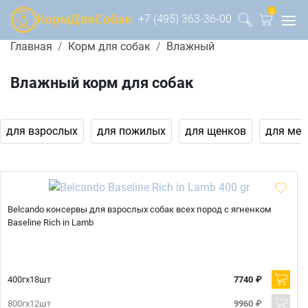
0
+7 (495) 363-36-00
Главная
Корм для собак
Влажный
Влажный корм для собак
для взрослых
для пожилых
для щенков
для мел
Belcando консервы для взрослых собак всех пород с ягненком
Baseline Rich in Lamb
400гх18шт
7740 ₽
800гх12шт
9960 ₽