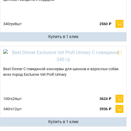
340грх8шт
2560 ₽
Купить в 1 клик
Best Dinner С говядиной консервы для щенков и взрослых собак
всех пород Exclusive Vet Profi Urinary
100гх24шт
3624 ₽
340гх12шт
3936 ₽
Купить в 1 клик