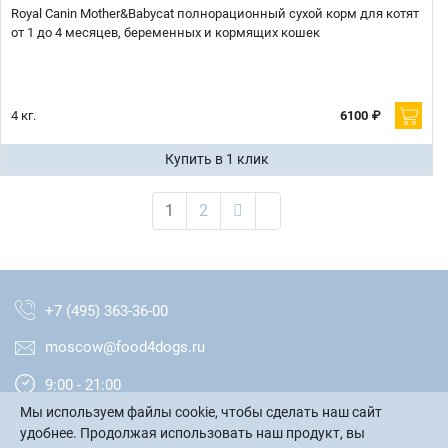
Royal Canin Mother&Babycat полнорационный сухой корм для котят
от 1 до 4 месяцев, беременных и кормящих кошек
4 кг.
6100 ₽
Купить в 1 клик
1
2
+7 (495) 363-36-00
moscow@food4dogs.ru
9:00 - 21:00
Мы используем файлы cookie, чтобы сделать наш сайт
Москва и МО
удобнее. Продолжая использовать наш продукт, вы