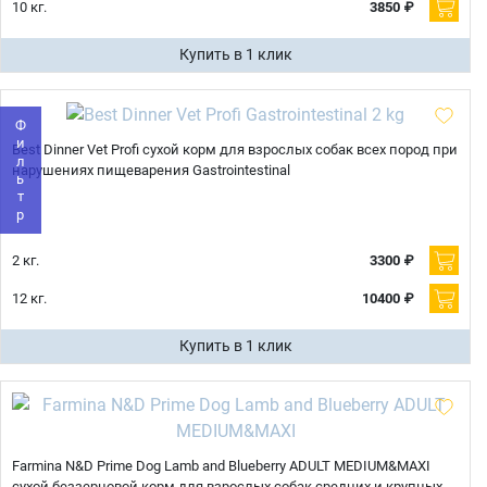
Имя
10 кг.
3850 ₽
Купить в 1 клик
Телефон
Продолжить покупки
Фильтр
Best Dinner Vet Profi сухой корм для взрослых собак всех пород при
Оформить заказ
нарушениях пищеварения Gastrointestinal
E-mail
2 кг.
3300 ₽
отправить
12 кг.
10400 ₽
Купить в 1 клик
Farmina N&D Prime Dog Lamb and Blueberry ADULT MEDIUM&MAXI
сухой беззерновой корм для взрослых собак средних и крупных