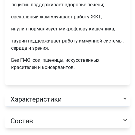
лецитин поддерживает здоровье печени;
свекольный жом улучшает работу ЖКТ;
инулин нормализует микрофлору кишечника;
таурин поддерживает работу иммунной системы,
сердца и зрения.
Без ГМО, сои, пшеницы, искусственных
красителей и консервантов.
Имя
Характеристики
Телефон
Продолжить покупки
Состав
Оформить заказ
E-mail