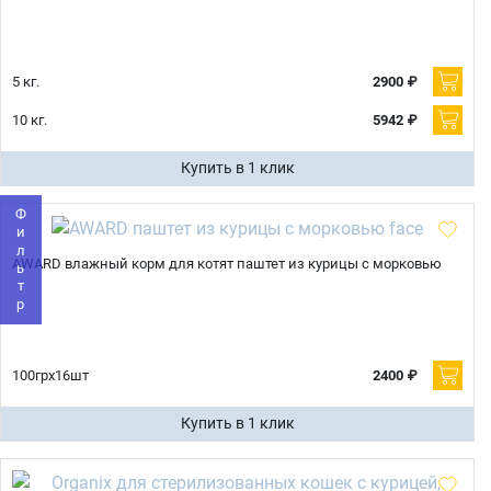
5 кг.
2900 ₽
Имя
10 кг.
5942 ₽
Купить в 1 клик
Телефон
Продолжить покупки
Фильтр
Оформить заказ
E-mail
AWARD влажный корм для котят паштет из курицы с морковью
отправить
100грх16шт
2400 ₽
Купить в 1 клик