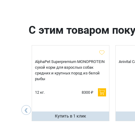
С этим товаром пок
t Sterilised
AlphaPet Superpremium MONOPROTEIN
Anivital
я
сухой корм для взрослых собак
 белой
средних и крупных пород из белой
рыбы
600 ₽
12 кг.
8300 ₽
200 ₽
‹
ик
Купить в 1 клик