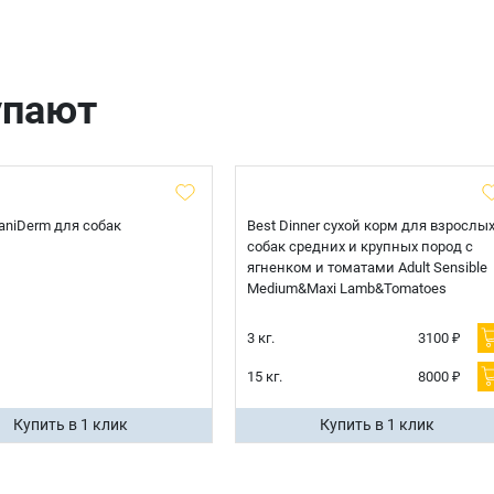
упают
 CaniDerm для собак
Best Dinner сухой корм для взрослы
собак средних и крупных пород с
ягненком и томатами Adult Sensible
Medium&Maxi Lamb&Tomatoes
3 кг.
3100 ₽
15 кг.
8000 ₽
Купить в 1 клик
Купить в 1 клик