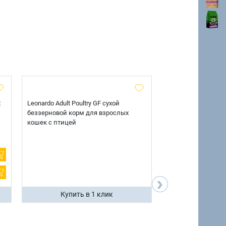
х
Leonardo Adult Poultry GF сухой
AlphaPet Superpre
беззерновой корм для взрослых
взрослых собак кр
кошек с птицей
говядиной и потр
12 кг.
›
Купить в 1 клик
Купить 