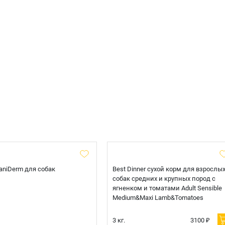
 CaniDerm для собак
Best Dinner сухой корм для взрослы
собак средних и крупных пород с
ягненком и томатами Adult Sensible
Medium&Maxi Lamb&Tomatoes
3 кг.
3100 ₽