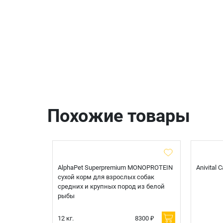
Похожие товары
t Sterilised
AlphaPet Superpremium MONOPROTEIN
Anivital
я
сухой корм для взрослых собак
 белой
средних и крупных пород из белой
рыбы
600 ₽
12 кг.
8300 ₽