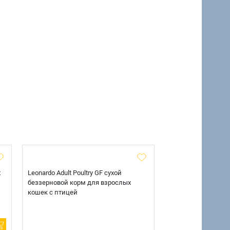
х
Leonardo Adult Poultry GF сухой
AlphaPet Superpre
беззерновой корм для взрослых
взрослых собак кр
кошек с птицей
говядиной и потр
12 кг.