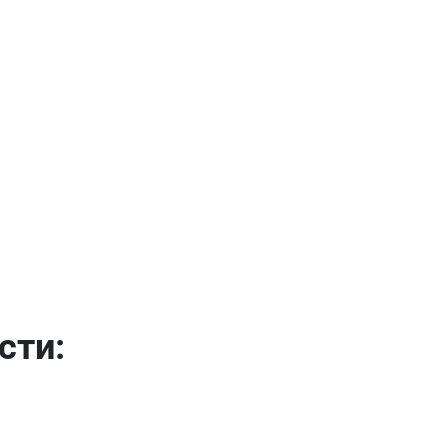
Имя
Телефон
Продолжить покупки
Оформить заказ
E-mail
сти:
отправить