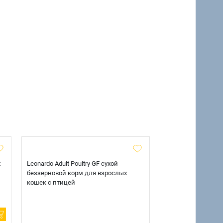
х
Leonardo Adult Poultry GF сухой
AlphaPet Superpre
беззерновой корм для взрослых
взрослых собак кр
кошек с птицей
говядиной и потр
12 кг.