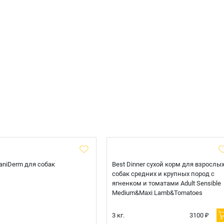
 CaniDerm для собак
Best Dinner сухой корм для взрослы
собак средних и крупных пород с
ягненком и томатами Adult Sensible
Medium&Maxi Lamb&Tomatoes
3 кг.
3100 ₽