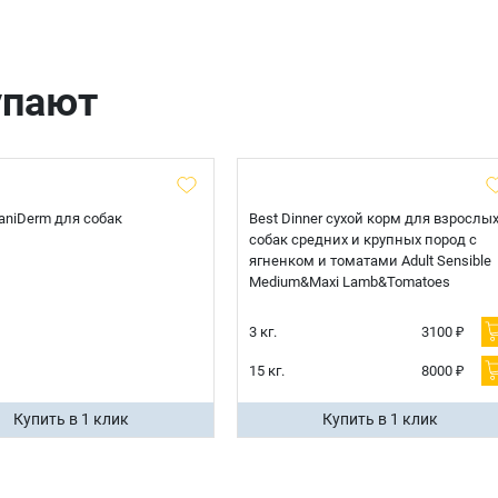
Оформить заказ
E-mail
упают
отправить
 CaniDerm для собак
Best Dinner сухой корм для взрослы
собак средних и крупных пород с
ягненком и томатами Adult Sensible
Medium&Maxi Lamb&Tomatoes
3 кг.
3100 ₽
15 кг.
8000 ₽
Купить в 1 клик
Купить в 1 клик