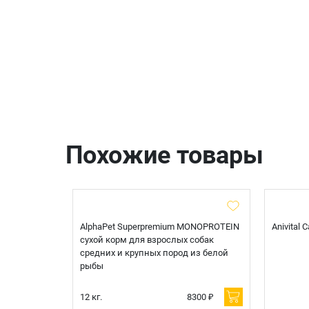
Похожие товары
t Sterilised
AlphaPet Superpremium MONOPROTEIN
Anivital
я
сухой корм для взрослых собак
 белой
средних и крупных пород из белой
рыбы
600 ₽
12 кг.
8300 ₽