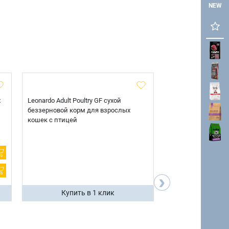
NEW
х
Leonardo Adult Poultry GF сухой
AlphaPet Superpre
беззерновой корм для взрослых
взрослых собак кр
кошек с птицей
говядиной и потр
12 кг.
›
Купить в 1 клик
Купить 