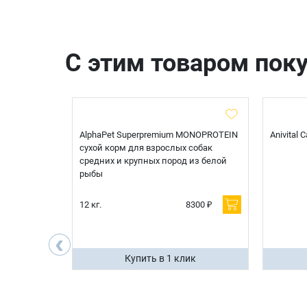
С этим товаром пок
t Sterilised
AlphaPet Superpremium MONOPROTEIN
Anivital
я
сухой корм для взрослых собак
 белой
средних и крупных пород из белой
рыбы
600 ₽
12 кг.
8300 ₽
200 ₽
‹
ик
Купить в 1 клик