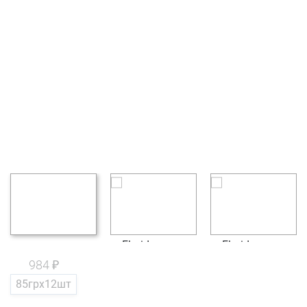
984 ₽
85грх12шт