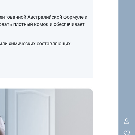
тентованной Австралийской формуле и
овать плотный комок и обеспечивает
к или химических составляющих.