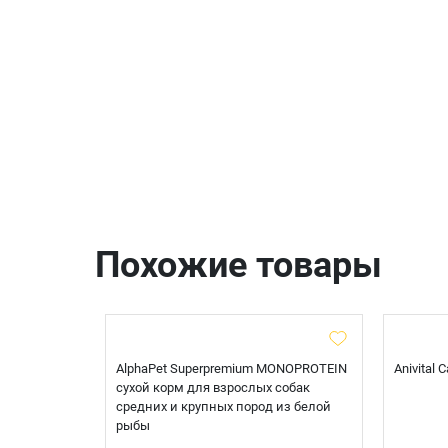
Похожие товары
t Sterilised
AlphaPet Superpremium MONOPROTEIN
Anivital
я
сухой корм для взрослых собак
 белой
средних и крупных пород из белой
рыбы