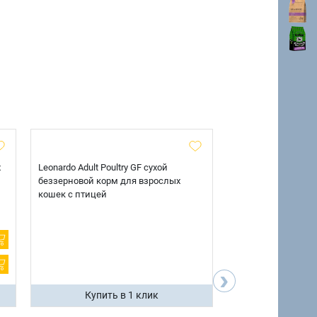
х
Leonardo Adult Poultry GF сухой
AlphaPet Superpre
беззерновой корм для взрослых
взрослых собак кр
кошек с птицей
говядиной и потр
12 кг.
›
Купить в 1 клик
Купить 