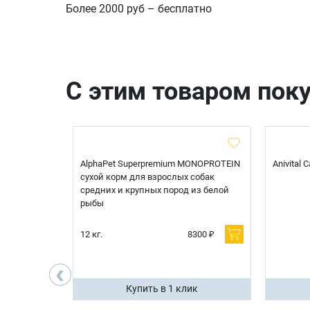
Более 2000 руб – бесплатно
С этим товаром пок
t Sterilised
AlphaPet Superpremium MONOPROTEIN
Anivital
я
сухой корм для взрослых собак
 белой
средних и крупных пород из белой
рыбы
600 ₽
12 кг.
8300 ₽
200 ₽
‹
ик
Купить в 1 клик