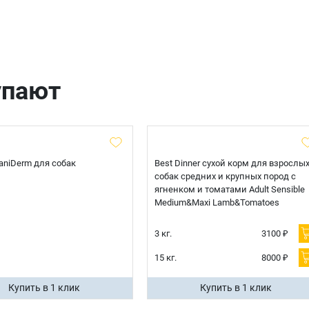
упают
 CaniDerm для собак
Best Dinner сухой корм для взрослы
собак средних и крупных пород с
ягненком и томатами Adult Sensible
Medium&Maxi Lamb&Tomatoes
3 кг.
3100 ₽
15 кг.
8000 ₽
Купить в 1 клик
Купить в 1 клик