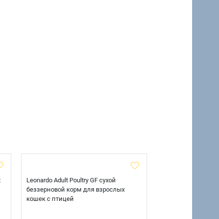
х
Leonardo Adult Poultry GF сухой
AlphaPet Superpre
беззерновой корм для взрослых
взрослых собак кр
кошек с птицей
говядиной и потр