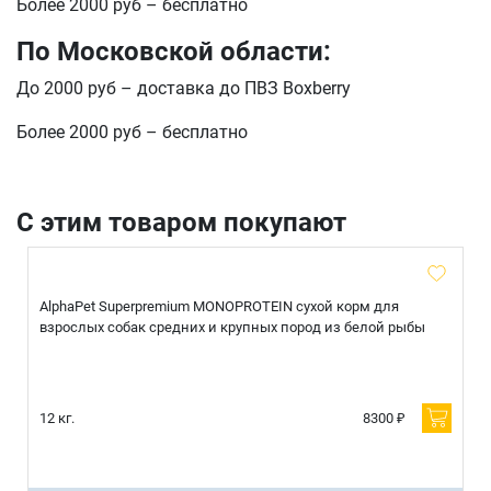
Более 2000 руб – бесплатно
E-mail
По Московской области:
До 2000 руб – доставка до ПВЗ Boxberry
отправить
Более 2000 руб – бесплатно
С этим товаром покупают
AlphaPet Superpremium MONOPROTEIN сухой корм для
взрослых собак средних и крупных пород из белой рыбы
12 кг.
8300 ₽