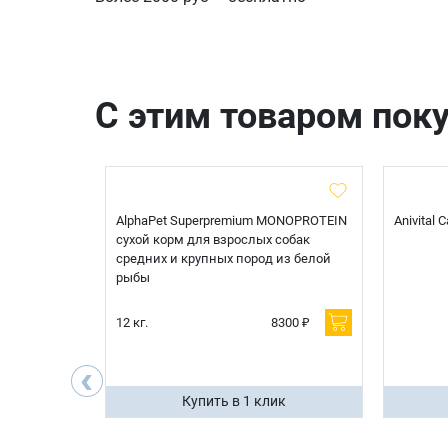
С этим товаром пок
t Sterilised
AlphaPet Superpremium MONOPROTEIN
Anivital
я
сухой корм для взрослых собак
 белой
средних и крупных пород из белой
рыбы
600 ₽
12 кг.
8300 ₽
200 ₽
‹
ик
Купить в 1 клик