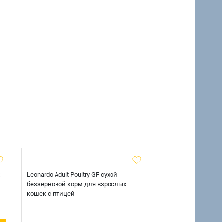
х
Leonardo Adult Poultry GF сухой
AlphaPet Superpre
беззерновой корм для взрослых
взрослых собак кр
кошек с птицей
говядиной и потр