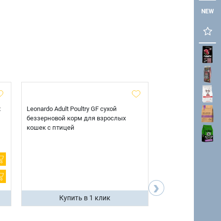
NEW
х
Leonardo Adult Poultry GF сухой
AlphaPet Superpre
беззерновой корм для взрослых
взрослых собак кр
кошек с птицей
говядиной и потр
12 кг.
›
Купить в 1 клик
Купить 