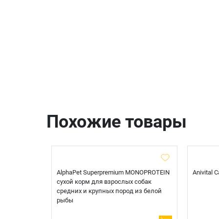
Похожие товары
t Sterilised
AlphaPet Superpremium MONOPROTEIN
Anivital
я
сухой корм для взрослых собак
 белой
средних и крупных пород из белой
рыбы