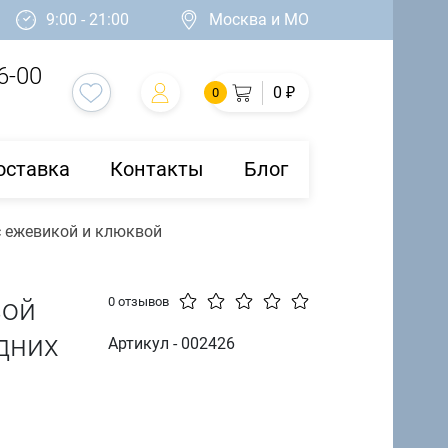
9:00 - 21:00
Москва и МО
6-00
0 ₽
0
оставка
Контакты
Блог
с ежевикой и клюквой
вой
0 отзывов
дних
Артикул - 002426