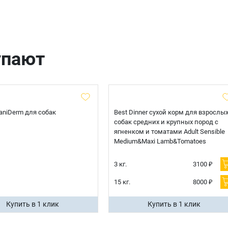
Оформить заказ
E-mail
упают
отправить
 CaniDerm для собак
Best Dinner сухой корм для взрослы
собак средних и крупных пород с
ягненком и томатами Adult Sensible
Medium&Maxi Lamb&Tomatoes
3 кг.
3100 ₽
15 кг.
8000 ₽
Купить в 1 клик
Купить в 1 клик