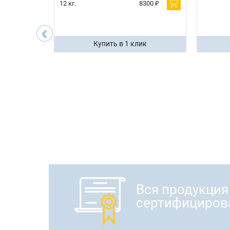
600 ₽
12 кг.
8300 ₽
200 ₽
‹
ик
Купить в 1 клик
Вся продукция
сертифициров