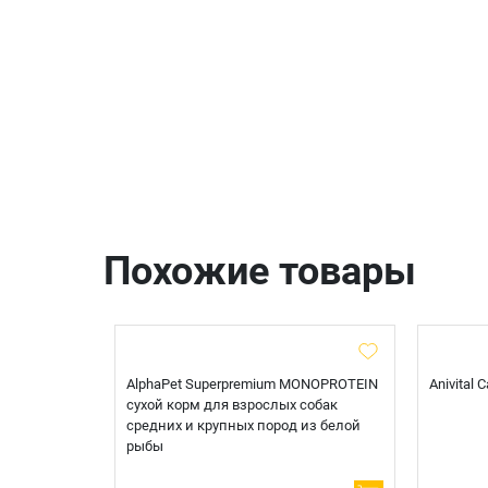
Похожие товары
t Sterilised
AlphaPet Superpremium MONOPROTEIN
Anivital
я
сухой корм для взрослых собак
 белой
средних и крупных пород из белой
рыбы