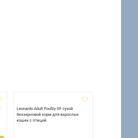
х
Leonardo Adult Poultry GF сухой
AlphaPet Superpre
беззерновой корм для взрослых
взрослых собак кр
кошек с птицей
говядиной и потр