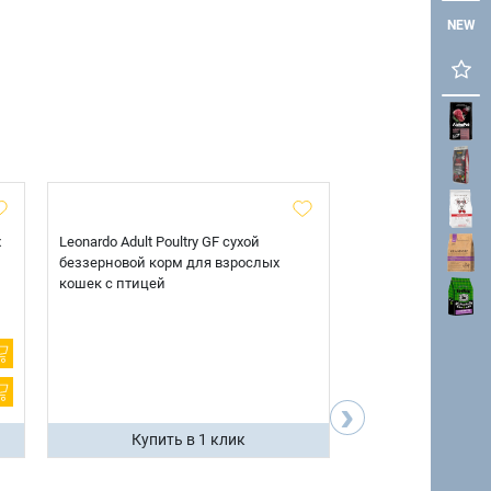
NEW
х
Leonardo Adult Poultry GF сухой
AlphaPet Superpre
беззерновой корм для взрослых
взрослых собак кр
кошек с птицей
говядиной и потр
12 кг.
›
Купить в 1 клик
Купить 