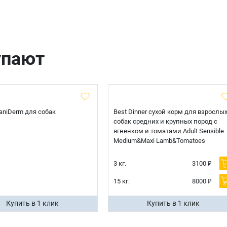
Оформить заказ
E-mail
упают
отправить
 CaniDerm для собак
Best Dinner сухой корм для взрослы
собак средних и крупных пород с
ягненком и томатами Adult Sensible
Medium&Maxi Lamb&Tomatoes
3 кг.
3100 ₽
15 кг.
8000 ₽
Купить в 1 клик
Купить в 1 клик