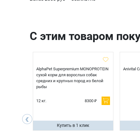
С этим товаром пок
t Sterilised
AlphaPet Superpremium MONOPROTEIN
Anivital
я
сухой корм для взрослых собак
 белой
средних и крупных пород из белой
рыбы
600 ₽
12 кг.
8300 ₽
200 ₽
‹
ик
Купить в 1 клик