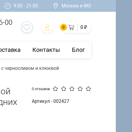
9:00 - 21:00
Москва и МО
6-00
0 ₽
0
оставка
Контакты
Блог
а с черносливом и клюквой
вой
0 отзывов
дних
Артикул - 002427