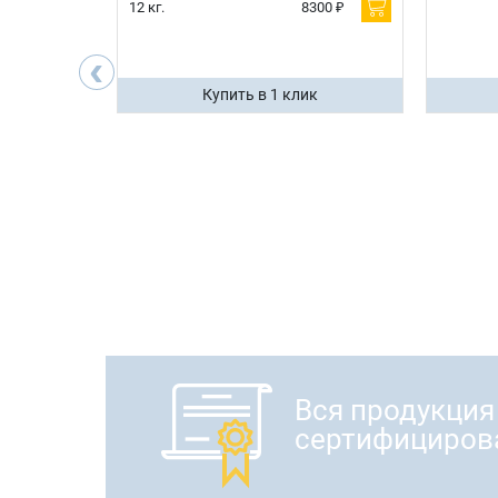
600 ₽
12 кг.
8300 ₽
200 ₽
‹
ик
Купить в 1 клик
Вся продукция
сертифициров