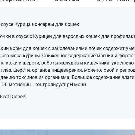
и в соусе Курица консервы для кошек
 кусочки в соусе с Курицей для взрослых кошек для профила
ий корм для кошек с заболеваниями почек содержит умер
ного мяса курицы. Сниженное содержание магния и фосфор
я кожи и шерсти, работы желудка и кишечника, укрепляют
 глаз, шерсти, органов пищеварения, мочеполовой и репро
ведению токсинов из организма. Большое содержание влаг
DL-метионин - контролирует pH мочи.
est Dinner!