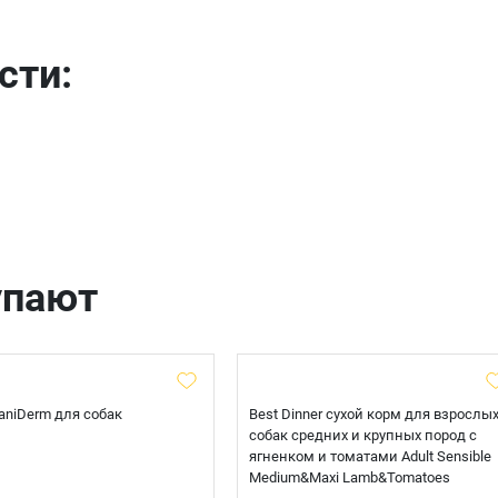
сти:
Телефон
Продолжить покупки
Оформить заказ
E-mail
отправить
упают
 CaniDerm для собак
Best Dinner сухой корм для взрослы
собак средних и крупных пород с
ягненком и томатами Adult Sensible
Medium&Maxi Lamb&Tomatoes