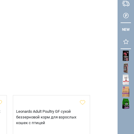
NEW
х
Leonardo Adult Poultry GF сухой
AlphaPet Superpre
беззерновой корм для взрослых
взрослых собак кр
кошек с птицей
говядиной и потр