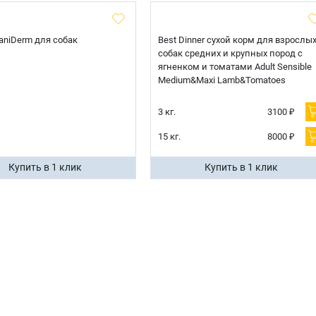
 CaniDerm для собак
Best Dinner сухой корм для взрослы
собак средних и крупных пород с
ягненком и томатами Adult Sensible
Medium&Maxi Lamb&Tomatoes
3 кг.
3100 ₽
15 кг.
8000 ₽
Купить в 1 клик
Купить в 1 клик