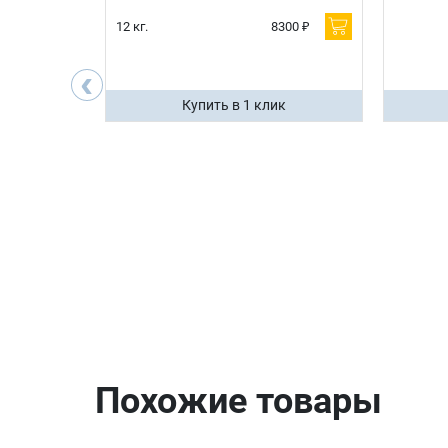
600 ₽
12 кг.
8300 ₽
200 ₽
‹
ик
Купить в 1 клик
Похожие товары