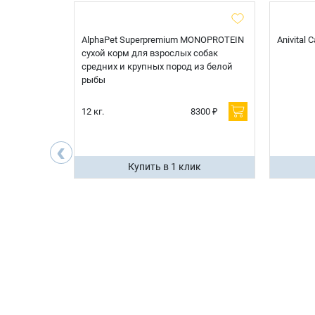
t Sterilised
AlphaPet Superpremium MONOPROTEIN
Anivital
я
сухой корм для взрослых собак
 белой
средних и крупных пород из белой
рыбы
600 ₽
12 кг.
8300 ₽
200 ₽
‹
ик
Купить в 1 клик