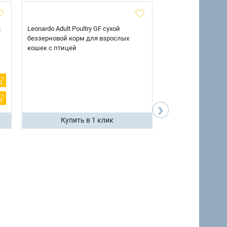
х
Leonardo Adult Poultry GF сухой
AlphaPet Superpre
беззерновой корм для взрослых
взрослых собак кр
кошек с птицей
говядиной и потр
12 кг.
›
Купить в 1 клик
Купить 