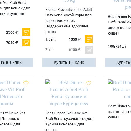
r Vet Profi Renal
рм для кошек для
Florida Preventive Line Adult
ания функции
Cats Renal сухой корм для
Best Dinner E
взрослых кошек,
Profi Renal 
Поддержание здоровья
рисом консе
почек
2500 ₽
кошек
1,5 кг.
1350 ₽
7050 ₽
100гх24шт
7 кг.
6100 ₽
ть в 1 клик
Купить в 1 клик
Купить 
Best Dinner Ve
паштет с яг
r Exclusive Vet
Best Dinner Exclusive Vet
кошек
l Ягненок с
Profi Renal кусочки в соусе
нсервы для
Курица консервы для
кошек