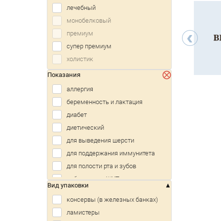
лечебный
Smart Cat
злаки
монобелковый
Taormina
индейка
‹
премиум
Unitabs
кабан
супер премиум
Орико
кальмар
холистик
Счастливый кот
картофель
Показания
краб
аллергия
креветка
беременность и лактация
кролик
диабет
курица
диетический
лосось
для выведения шерсти
минтай
для поддержания иммунитета
морепродукты
для полости рта и зубов
мясо
заболевания ЖКТ
овощи
Вид упаковки
заболевания печени
перепел
консервы (в железных банках)
заболевания почек
печень
ламистеры
заболевания сердца
птица