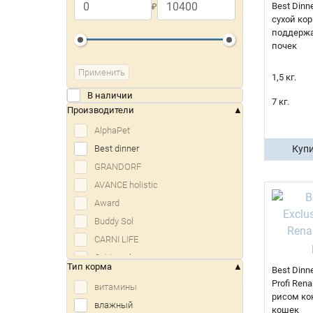
Best Dinne
₽
сухой ко
поддерж
почек
Применить
1,5 кг.
В наличии
7 кг.
Производители
AlphaPet
Купи
Best dinner
GRANDORF
AVANCE holistic
Award
Buddy Sol
CARNI LIFE
Cat Lunch
Тип корма
Best Dinne
CRAFTIA
Profi Rena
витамины
DaDo
рисом ко
влажный
кошек
DOCTRINE