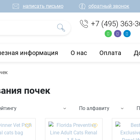
написать письмо
обратный звонок
+7 (495) 363-3
лезная информация
О нас
Оплата
Д
чек
ания почек