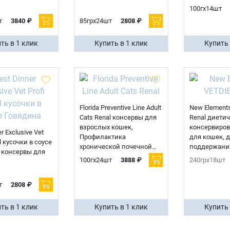
100гх14шт
т
3840 ₽
85грх24шт
2808 ₽
ть в 1 клик
Купить в 1 клик
Купить 
Florida Preventive Line Adult
New Element
Cats Renal консервы для
Renal диети
Имя
взрослых кошек,
консервиро
r Exclusive Vet
Профилактика
для кошек, 
l кусочки в соусе
хронической почечной
поддержани
 консервы для
недостаточности с
почек, Пашт
100гх24шт
3888 ₽
240грх18шт
Телефон
индейкой
рыбы
Продолжить покупки
т
2808 ₽
Оформить заказ
E-mail
ть в 1 клик
Купить в 1 клик
Купить 