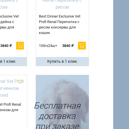
xclusive Vet
Best Dinner Exclusive Vet
Индейка с
Profi Renal Перепелка с
рвы для
рисом консервы для
кошек
3840 ₽
100гх24шт
3840 ₽
в 1 клик
Купить в 1 клик
Бесплатная
t Profi Renal
ненком для
доставка
при заказе