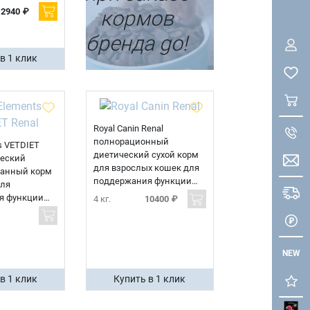
2940 ₽
кормов
бренда go!
в 1 клик
Royal Canin Renal
полнорационный
s VETDIET
диетический сухой корм
ческий
для взрослых кошек для
ванный корм
поддержания функции
для
почек при острой или
я функции
4 кг.
10400 ₽
хронической почечной
ет из морской
недостаточности
NEW
в 1 клик
Купить в 1 клик