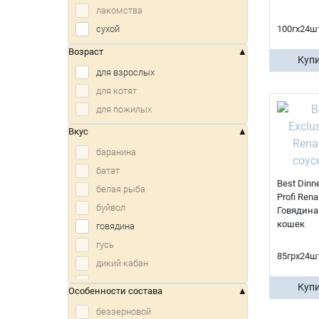
лакомства
Edel
100гх24ш
сухой
Eukanuba
Возраст
Felicat
Купи
для взрослых
Florida
для котят
Go
для пожилых
Leonardo
Meowing Heads
Вкус
Miratorg
баранина
Monge
батат
Best Dinne
New Elements
белая рыба
Profi Rena
Now
буйвол
Говядина
Organix
кошек
говядина
PREMIER
гусь
85грх24ш
Pronature Life
дикий кабан
RAWIVAL
дичь
Купи
Особенности состава
ROYAL CANIN
заяц
беззерновой
SAVITA
зерновые