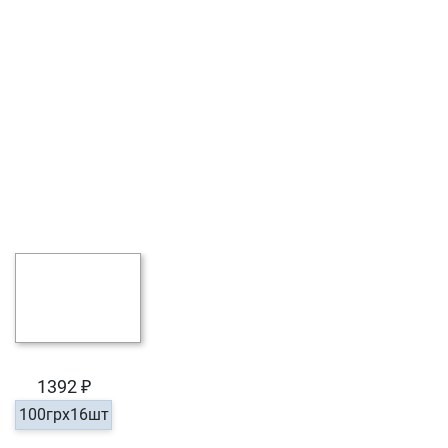
1392 ₽
100грх16шт