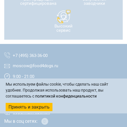
сертифицирована
заводчики
Высокий
сервис
+7 (495) 363-36-00
moscow@food4dogs.ru
9:00 - 21:00
Мы используем файлы cookie, чтобы сделать наш сайт
Москва и МО
удобнее. Продолжая использовать наш продукт, вы
соглашаетесь с
политикой конфиденциальности
написать письмо
Принять и закрыть
обратный звонок
Мы в соц сетях: