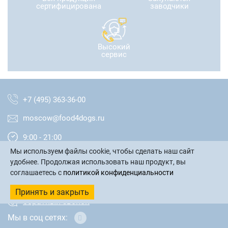
сертифицирована
заводчики
Высокий
сервис
+7 (495) 363-36-00
moscow@food4dogs.ru
9:00 - 21:00
Мы используем файлы cookie, чтобы сделать наш сайт
Москва и МО
удобнее. Продолжая использовать наш продукт, вы
соглашаетесь с
политикой конфиденциальности
написать письмо
Принять и закрыть
обратный звонок
Мы в соц сетях: