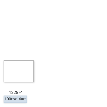
1328 ₽
100грх16шт