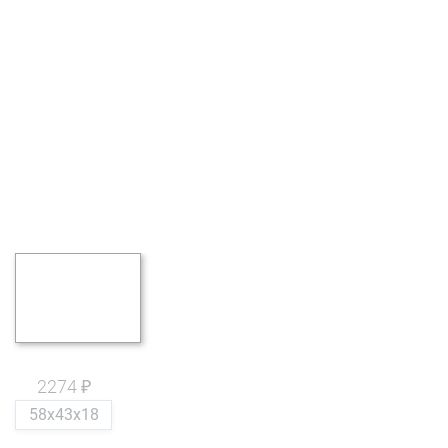
2274 ₽
58x43x18