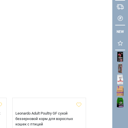
NEW
х
Leonardo Adult Poultry GF сухой
AlphaPet Superpre
беззерновой корм для взрослых
взрослых собак кр
кошек с птицей
говядиной и потр