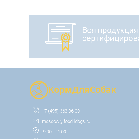
Вся продукция
сертифициров
+7 (495) 363-36-00
moscow@food4dogs.ru
9:00 - 21:00