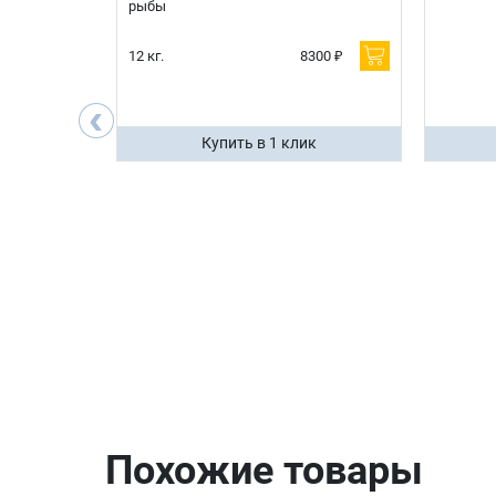
рыбы
600 ₽
12 кг.
8300 ₽
200 ₽
‹
ик
Купить в 1 клик
Похожие товары