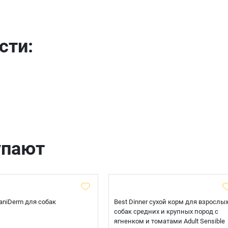
Телефон
сти:
Продолжить покупки
Оформить заказ
E-mail
отправить
упают
 CaniDerm для собак
Best Dinner сухой корм для взрослы
собак средних и крупных пород с
ягненком и томатами Adult Sensible