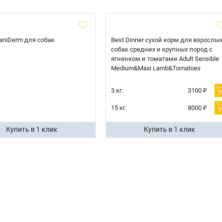
 CaniDerm для собак
Best Dinner сухой корм для взрослы
собак средних и крупных пород с
ягненком и томатами Adult Sensible
Medium&Maxi Lamb&Tomatoes
3 кг.
3100 ₽
15 кг.
8000 ₽
Купить в 1 клик
Купить в 1 клик