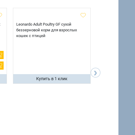
х
Leonardo Adult Poultry GF сухой
AlphaPet Superpre
беззерновой корм для взрослых
взрослых собак кр
кошек с птицей
говядиной и потр
12 кг.
›
Купить в 1 клик
Купить 