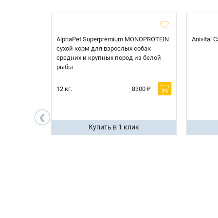
t Sterilised
AlphaPet Superpremium MONOPROTEIN
Anivital
я
сухой корм для взрослых собак
 белой
средних и крупных пород из белой
рыбы
600 ₽
12 кг.
8300 ₽
200 ₽
‹
ик
Купить в 1 клик