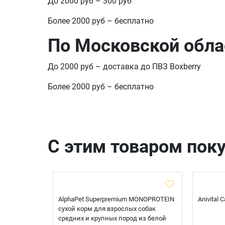
До 2000 руб – 300 руб
Более 2000 руб – бесплатно
По Московской обла
До 2000 руб – доставка до ПВЗ Boxberry
Более 2000 руб – бесплатно
С этим товаром пок
t Sterilised
AlphaPet Superpremium MONOPROTEIN
Anivital
я
сухой корм для взрослых собак
 белой
средних и крупных пород из белой