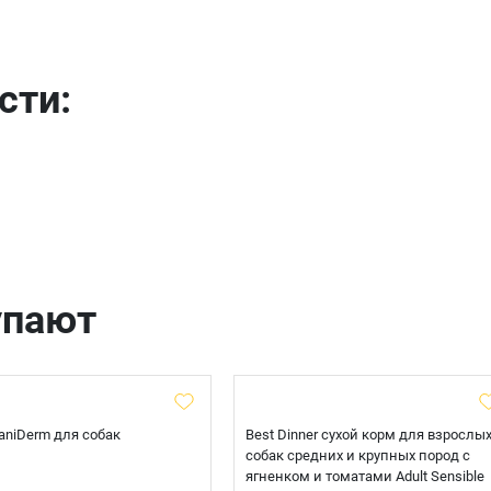
Телефон
сти:
Продолжить покупки
Оформить заказ
E-mail
отправить
упают
 CaniDerm для собак
Best Dinner сухой корм для взрослы
собак средних и крупных пород с
ягненком и томатами Adult Sensible