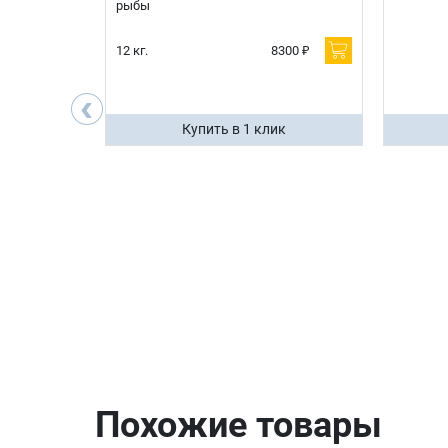
рыбы
600 ₽
12 кг.
8300 ₽
200 ₽
‹
ик
Купить в 1 клик
Похожие товары