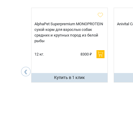
t Sterilised
AlphaPet Superpremium MONOPROTEIN
Anivital
я
сухой корм для взрослых собак
 белой
средних и крупных пород из белой
рыбы
600 ₽
12 кг.
8300 ₽
200 ₽
‹
ик
Купить в 1 клик