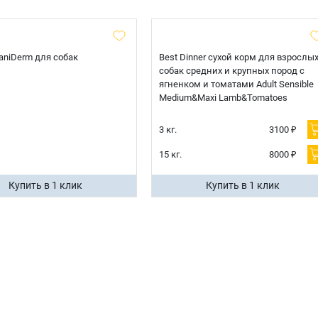
 CaniDerm для собак
Best Dinner сухой корм для взрослы
собак средних и крупных пород с
ягненком и томатами Adult Sensible
Medium&Maxi Lamb&Tomatoes
3 кг.
3100 ₽
15 кг.
8000 ₽
Купить в 1 клик
Купить в 1 клик