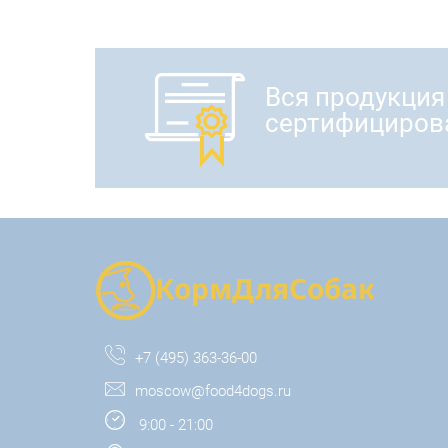
Вся продукция
сертифициров
+7 (495) 363-36-00
moscow@food4dogs.ru
9:00 - 21:00