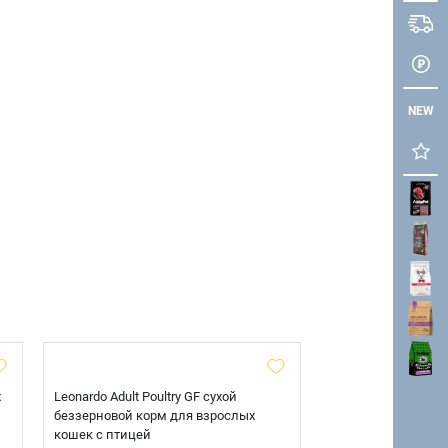
NEW
х
Leonardo Adult Poultry GF сухой
AlphaPet Superpre
беззерновой корм для взрослых
взрослых собак кр
кошек с птицей
говядиной и потр