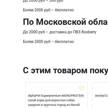
До 2000 руб – 300 руб
Более 2000 руб – бесплатно
По Московской обла
До 2000 руб – доставка до ПВЗ Boxberry
Более 2000 руб – бесплатно
С этим товаром пок
t Sterilised
AlphaPet Superpremium MONOPROTEIN
Anivital
я
сухой корм для взрослых собак
 белой
средних и крупных пород из белой