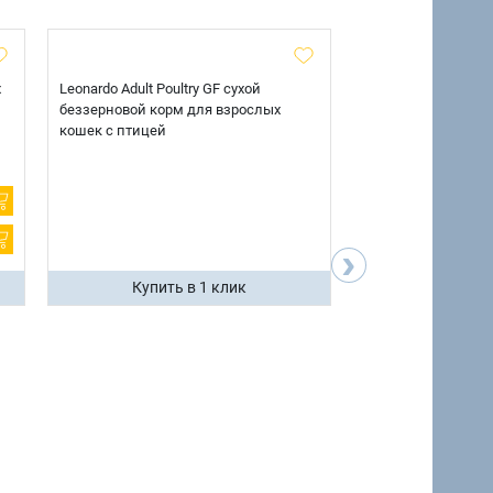
х
Leonardo Adult Poultry GF сухой
AlphaPet Superpre
беззерновой корм для взрослых
взрослых собак кр
кошек с птицей
говядиной и потр
12 кг.
›
Купить в 1 клик
Купить 