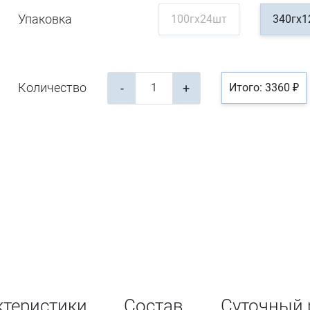
Упаковка
100гх24шт
340гх
Количество
-
+
Итого: 3360 ₽
ктеристики
Состав
Суточный 