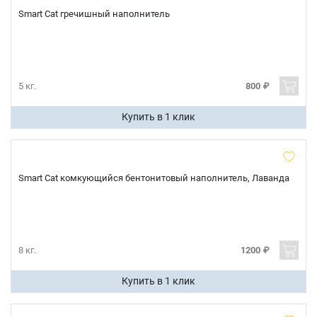
Smart Cat гречишный наполнитель
5 кг.
800 ₽
Купить в 1 клик
Smart Cat комкующийся бентонитовый наполнитель, Лаванда
Имя
8 кг.
1200 ₽
Телефон
Продолжить покупки
Купить в 1 клик
Оформить заказ
E-mail