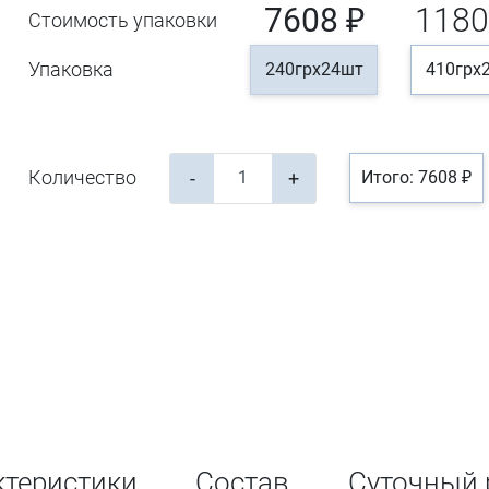
7608 ₽
1180
Стоимость упаковки
Упаковка
240грх24шт
410грх
Количество
-
+
Итого: 7608 ₽
ктеристики
Состав
Суточный 