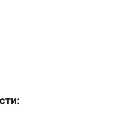
Имя
Телефон
Продолжить покупки
Оформить заказ
E-mail
сти:
отправить