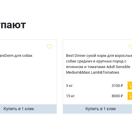
упают
 CaniDerm для собак
Best Dinner сухой корм для взрослы
собак средних и крупных пород с
ягненком и томатами Adult Sensible
Medium&Maxi Lamb&Tomatoes
3 кг.
3100 ₽
15 кг.
8000 ₽
Купить в 1 клик
Купить в 1 клик