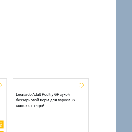
х
Leonardo Adult Poultry GF сухой
AlphaPet Superpre
беззерновой корм для взрослых
взрослых собак кр
кошек с птицей
говядиной и потр
12 кг.