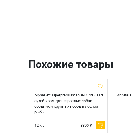
Похожие товары
t Sterilised
AlphaPet Superpremium MONOPROTEIN
Anivital
я
сухой корм для взрослых собак
 белой
средних и крупных пород из белой
рыбы
600 ₽
12 кг.
8300 ₽