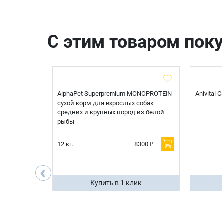
С этим товаром пок
t Sterilised
AlphaPet Superpremium MONOPROTEIN
Anivital
я
сухой корм для взрослых собак
 белой
средних и крупных пород из белой
рыбы
600 ₽
12 кг.
8300 ₽
200 ₽
‹
ик
Купить в 1 клик