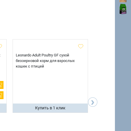
х
Leonardo Adult Poultry GF сухой
AlphaPet Superpre
беззерновой корм для взрослых
взрослых собак кр
кошек с птицей
говядиной и потр
12 кг.
›
Купить в 1 клик
Купить 