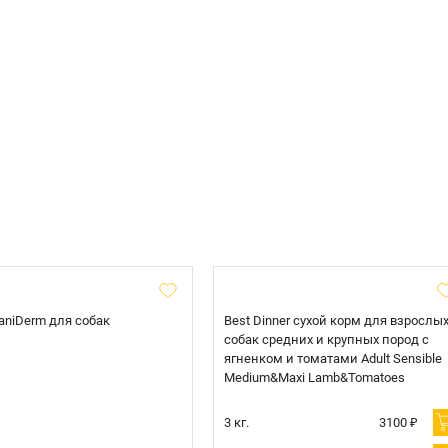
 CaniDerm для собак
Best Dinner сухой корм для взрослы
собак средних и крупных пород с
ягненком и томатами Adult Sensible
Medium&Maxi Lamb&Tomatoes
3 кг.
3100 ₽