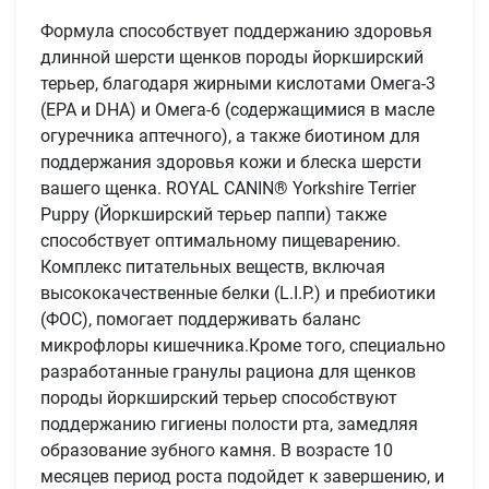
Формула способствует поддержанию здоровья
длинной шерсти щенков породы йоркширский
терьер, благодаря жирными кислотами Омега-3
(EPA и DHA) и Омега-6 (содержащимися в масле
огуречника аптечного), а также биотином для
поддержания здоровья кожи и блеска шерсти
вашего щенка. ROYAL CANIN® Yorkshire Terrier
Puppy (Йоркширский терьер паппи) также
способствует оптимальному пищеварению.
Комплекс питательных веществ, включая
высококачественные белки (L.I.P.) и пребиотики
(ФОС), помогает поддерживать баланс
микрофлоры кишечника.Кроме того, специально
разработанные гранулы рациона для щенков
породы йоркширский терьер способствуют
поддержанию гигиены полости рта, замедляя
образование зубного камня. В возрасте 10
Имя
месяцев период роста подойдет к завершению, и