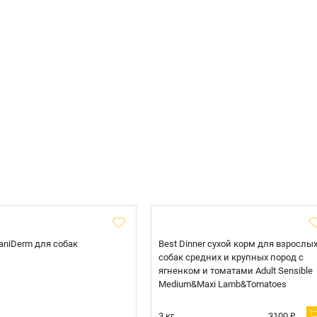
 CaniDerm для собак
Best Dinner сухой корм для взрослы
собак средних и крупных пород с
ягненком и томатами Adult Sensible
Medium&Maxi Lamb&Tomatoes
3 кг.
3100 ₽