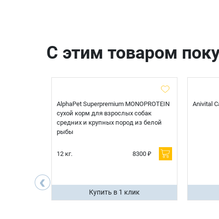
С этим товаром пок
t Sterilised
AlphaPet Superpremium MONOPROTEIN
Anivital
я
сухой корм для взрослых собак
 белой
средних и крупных пород из белой
рыбы
600 ₽
12 кг.
8300 ₽
200 ₽
‹
ик
Купить в 1 клик