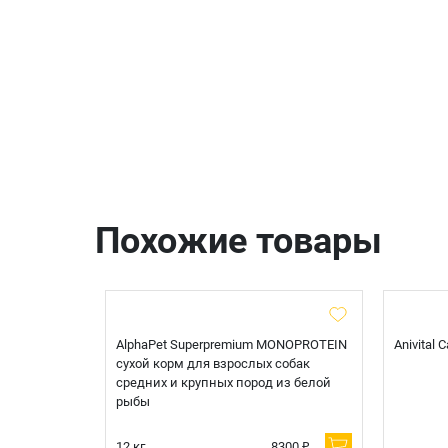
Похожие товары
t Sterilised
AlphaPet Superpremium MONOPROTEIN
Anivital
я
сухой корм для взрослых собак
 белой
средних и крупных пород из белой
рыбы
600 ₽
12 кг.
8300 ₽