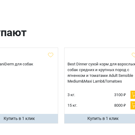
упают
 CaniDerm для собак
Best Dinner сухой корм для взрослы
собак средних и крупных пород с
ягненком и томатами Adult Sensible
Medium&Maxi Lamb&Tomatoes
3 кг.
3100 ₽
15 кг.
8000 ₽
Купить в 1 клик
Купить в 1 клик