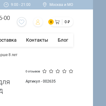
9:00 - 21:00
Москва и МО
6-00
0 ₽
0
оставка
Контакты
Блог
арше 8 лет
0 отзывов
для
Артикул - 002635
д