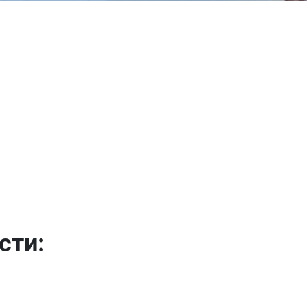
Имя
Телефон
Продолжить покупки
Оформить заказ
E-mail
сти:
отправить