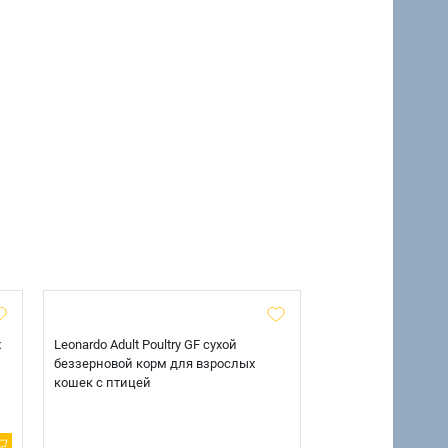
х
Leonardo Adult Poultry GF сухой
AlphaPet Superpre
беззерновой корм для взрослых
взрослых собак кр
кошек с птицей
говядиной и потр
12 кг.