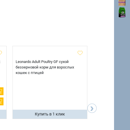
х
Leonardo Adult Poultry GF сухой
AlphaPet Superpre
беззерновой корм для взрослых
взрослых собак кр
кошек с птицей
говядиной и потр
12 кг.
›
Купить в 1 клик
Купить 