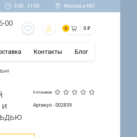
9:00 - 21:00
Москва и МО
6-00
0 ₽
0
оставка
Контакты
Блог
ьдью
й
0 отзывов
 и
Артикул - 002839
льдью