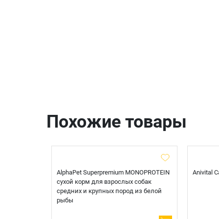
Похожие товары
t Sterilised
AlphaPet Superpremium MONOPROTEIN
Anivital
я
сухой корм для взрослых собак
 белой
средних и крупных пород из белой
рыбы