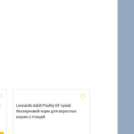
х
Leonardo Adult Poultry GF сухой
AlphaPet Superpre
беззерновой корм для взрослых
взрослых собак кр
кошек с птицей
говядиной и потр