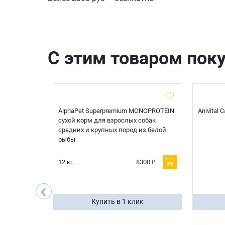
С этим товаром пок
t Sterilised
AlphaPet Superpremium MONOPROTEIN
Anivital
я
сухой корм для взрослых собак
 белой
средних и крупных пород из белой
рыбы
600 ₽
12 кг.
8300 ₽
200 ₽
‹
ик
Купить в 1 клик