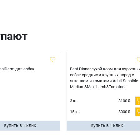
Оформить заказ
E-mail
упают
отправить
 CaniDerm для собак
Best Dinner сухой корм для взрослы
собак средних и крупных пород с
ягненком и томатами Adult Sensible
Medium&Maxi Lamb&Tomatoes
3 кг.
3100 ₽
15 кг.
8000 ₽
Купить в 1 клик
Купить в 1 клик