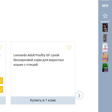
NEW
х
Leonardo Adult Poultry GF сухой
AlphaPet Superpre
беззерновой корм для взрослых
взрослых собак кр
кошек с птицей
говядиной и потр
12 кг.
›
Купить в 1 клик
Купить 