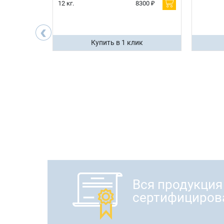
600 ₽
12 кг.
8300 ₽
200 ₽
‹
ик
Купить в 1 клик
Вся продукция
сертифициров