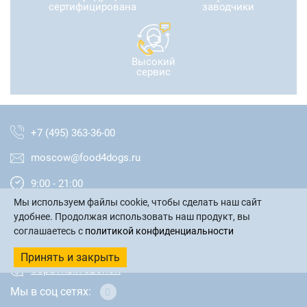
сертифицирована
заводчики
Высокий
сервис
+7 (495) 363-36-00
moscow@food4dogs.ru
9:00 - 21:00
Мы используем файлы cookie, чтобы сделать наш сайт
Москва и МО
удобнее. Продолжая использовать наш продукт, вы
соглашаетесь с
политикой конфиденциальности
написать письмо
Принять и закрыть
обратный звонок
Мы в соц сетях: