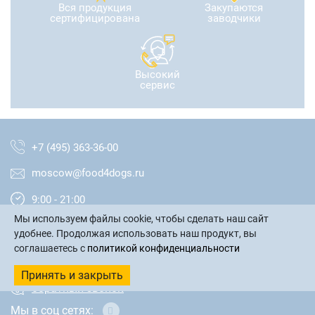
Вся продукция
Закупаются
сертифицирована
заводчики
Высокий
сервис
+7 (495) 363-36-00
moscow@food4dogs.ru
9:00 - 21:00
Мы используем файлы cookie, чтобы сделать наш сайт
Москва и МО
удобнее. Продолжая использовать наш продукт, вы
соглашаетесь с
политикой конфиденциальности
написать письмо
Принять и закрыть
обратный звонок
Мы в соц сетях: