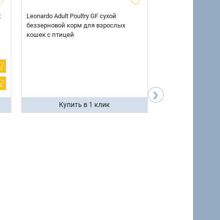
х
Leonardo Adult Poultry GF сухой
AlphaPet Superpre
беззерновой корм для взрослых
взрослых собак кр
кошек с птицей
говядиной и потр
12 кг.
›
Купить в 1 клик
Купить 