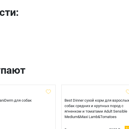
сти:
Телефон
Продолжить покупки
Оформить заказ
E-mail
отправить
упают
 CaniDerm для собак
Best Dinner сухой корм для взрослы
собак средних и крупных пород с
ягненком и томатами Adult Sensible
Medium&Maxi Lamb&Tomatoes