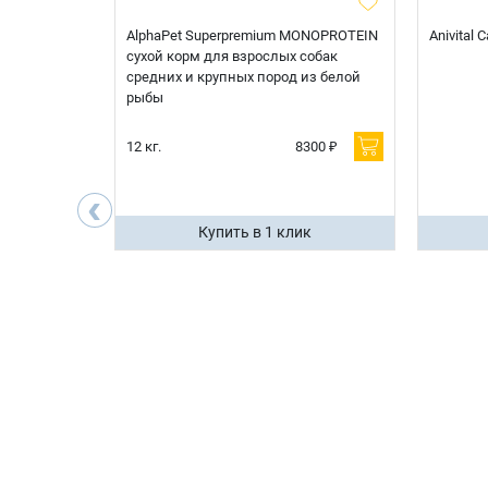
t Sterilised
AlphaPet Superpremium MONOPROTEIN
Anivital
я
сухой корм для взрослых собак
 белой
средних и крупных пород из белой
рыбы
600 ₽
12 кг.
8300 ₽
200 ₽
‹
ик
Купить в 1 клик