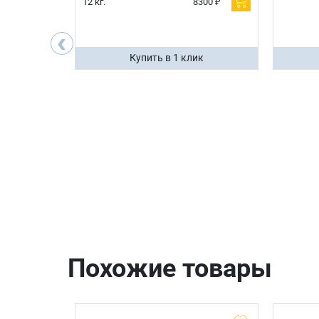
600 ₽
12 кг.
8300 ₽
200 ₽
‹
ик
Купить в 1 клик
Похожие товары