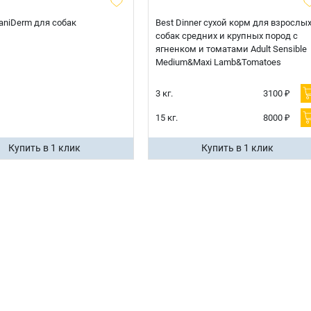
 CaniDerm для собак
Best Dinner сухой корм для взрослы
собак средних и крупных пород с
ягненком и томатами Adult Sensible
Medium&Maxi Lamb&Tomatoes
3 кг.
3100 ₽
15 кг.
8000 ₽
Купить в 1 клик
Купить в 1 клик