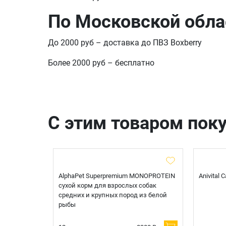
По Московской обла
До 2000 руб – доставка до ПВЗ Boxberry
Более 2000 руб – бесплатно
С этим товаром пок
t Sterilised
AlphaPet Superpremium MONOPROTEIN
Anivital
я
сухой корм для взрослых собак
 белой
средних и крупных пород из белой
рыбы