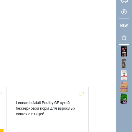
NEW
х
Leonardo Adult Poultry GF сухой
AlphaPet Superpre
беззерновой корм для взрослых
взрослых собак кр
кошек с птицей
говядиной и потр