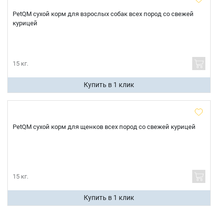
PetQM сухой корм для взрослых собак всех пород со свежей
курицей
Имя
15 кг.
Телефон
Продолжить покупки
Купить в 1 клик
Оформить заказ
E-mail
PetQM сухой корм для щенков всех пород со свежей курицей
отправить
15 кг.
Купить в 1 клик