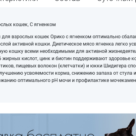
слых кошек, С ягненком
для взрослых кошек Орико с ягненком оптимально сбалан
слой активной кошки. Диетическое мясо ягненка легко ус
ную кошку всеми необходимыми для активной жизнедеяте
6 жирных кислот, цинк и биотин поддерживают здоровье к
тиков, пищевых волокон (клетчатки) и юкки Шидигера спо
лучшению усвояемости корма, снижению запаха от стула 
ержанию оптимального рН мочи и профилактике мочекамен