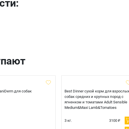
сти:
Телефон
Продолжить покупки
Оформить заказ
E-mail
отправить
упают
 CaniDerm для собак
Best Dinner сухой корм для взрослы
собак средних и крупных пород с
ягненком и томатами Adult Sensible
Medium&Maxi Lamb&Tomatoes
3 кг.
3100 ₽