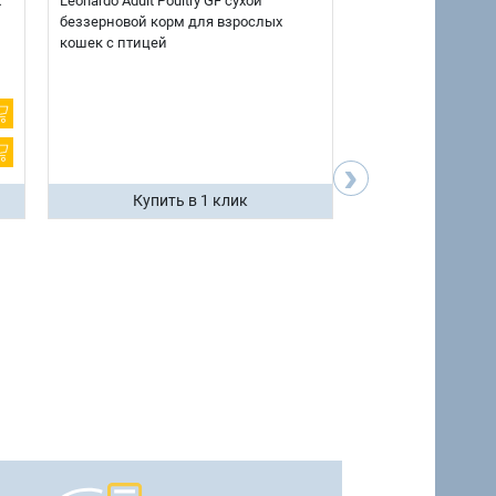
х
Leonardo Adult Poultry GF сухой
AlphaPet Superpre
беззерновой корм для взрослых
взрослых собак кр
кошек с птицей
говядиной и потр
12 кг.
›
Купить в 1 клик
Купить 