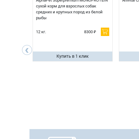
t Sterilised
AlphaPet Superpremium MONOPROTEIN
Anivital
я
сухой корм для взрослых собак
 белой
средних и крупных пород из белой
рыбы
600 ₽
12 кг.
8300 ₽
200 ₽
‹
ик
Купить в 1 клик