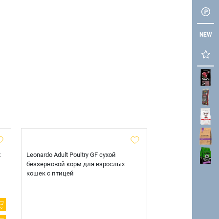
NEW
х
Leonardo Adult Poultry GF сухой
AlphaPet Superpre
беззерновой корм для взрослых
взрослых собак кр
кошек с птицей
говядиной и потр
12 кг.