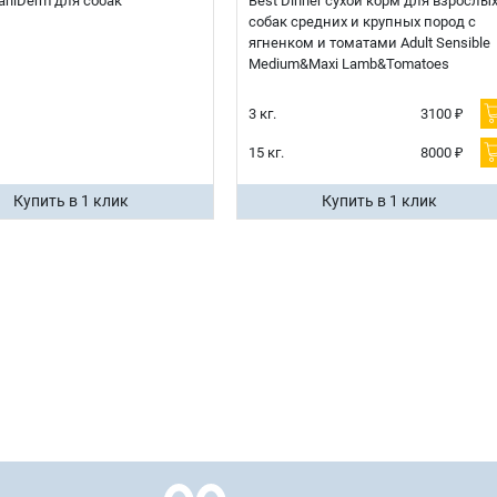
 CaniDerm для собак
Best Dinner сухой корм для взрослы
собак средних и крупных пород с
ягненком и томатами Adult Sensible
Medium&Maxi Lamb&Tomatoes
3 кг.
3100 ₽
15 кг.
8000 ₽
Купить в 1 клик
Купить в 1 клик