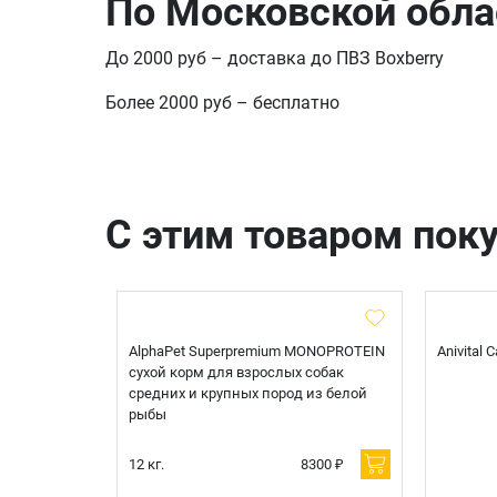
По Московской обла
До 2000 руб – доставка до ПВЗ Boxberry
Более 2000 руб – бесплатно
С этим товаром пок
t Sterilised
AlphaPet Superpremium MONOPROTEIN
Anivital
я
сухой корм для взрослых собак
 белой
средних и крупных пород из белой
рыбы
600 ₽
12 кг.
8300 ₽