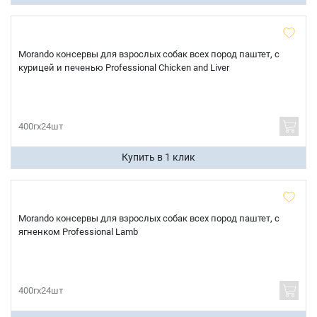
Morando консервы для взрослых собак всех пород паштет, с
курицей и печенью Professional Chicken and Liver
Имя
400гх24шт
Телефон
Купить в 1 клик
Продолжить покупки
Оформить заказ
E-mail
Morando консервы для взрослых собак всех пород паштет, с
ягненком Professional Lamb
отправить
400гх24шт