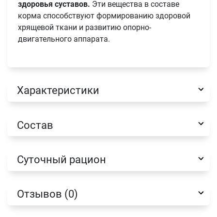
здоровья суставов.
Эти вещества в составе
корма способствуют формированию здоровой
хрящевой ткани и развитию опорно-
двигательного аппарата.
Характеристики
Имя
Состав
Телефон
Продолжить покупки
Суточный рацион
Оформить заказ
E-mail
Отзывов (0)
отправить