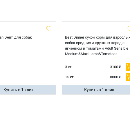
 CaniDerm для собак
Best Dinner сухой корм для взрослы
собак средних и крупных пород с
ягненком и томатами Adult Sensible
Medium&Maxi Lamb&Tomatoes
3 кг.
3100 ₽
15 кг.
8000 ₽
Купить в 1 клик
Купить в 1 клик