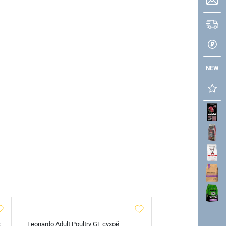
NEW
х
Leonardo Adult Poultry GF сухой
AlphaPet Superpre