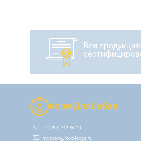
Вся продукция
сертифициров
+7 (495) 363-36-00
moscow@food4dogs.ru