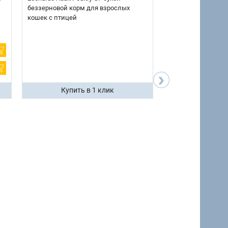
беззерновой корм для взрослых
взрослых собак кр
кошек с птицей
говядиной и потр
12 кг.
›
Купить в 1 клик
Купить 