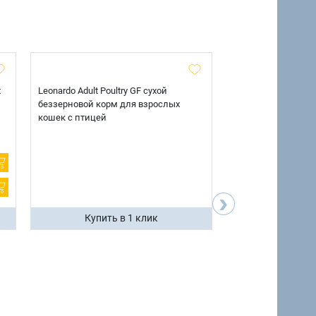
х
Leonardo Adult Poultry GF сухой
AlphaPet Superpre
беззерновой корм для взрослых
взрослых собак кр
кошек с птицей
говядиной и потр
12 кг.
›
Купить в 1 клик
Купить 