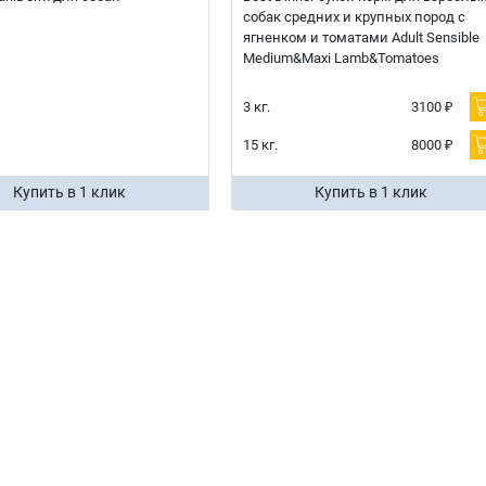
собак средних и крупных пород с
ягненком и томатами Adult Sensible
Medium&Maxi Lamb&Tomatoes
3 кг.
3100 ₽
15 кг.
8000 ₽
Купить в 1 клик
Купить в 1 клик