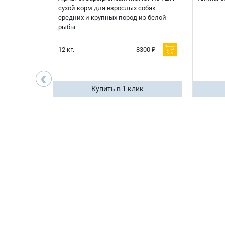
я
сухой корм для взрослых собак
 белой
средних и крупных пород из белой
рыбы
600 ₽
12 кг.
8300 ₽
200 ₽
‹
ик
Купить в 1 клик