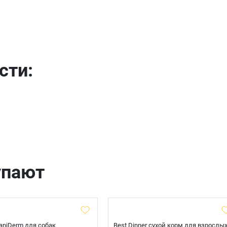
Имя
Телефон
Продолжить покупки
сти:
Оформить заказ
E-mail
отправить
упают
 CaniDerm для собак
Best Dinner сухой корм для взрослы