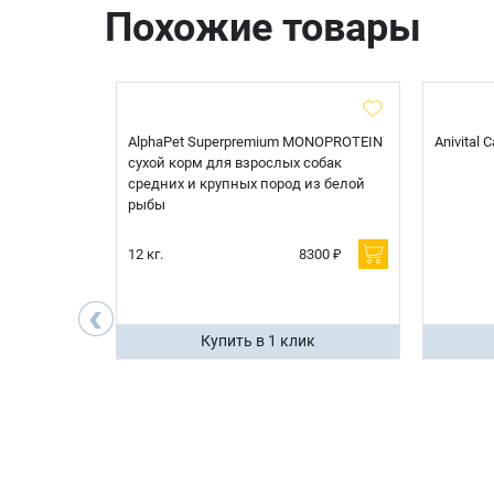
Похожие товары
t Sterilised
AlphaPet Superpremium MONOPROTEIN
Anivital
я
сухой корм для взрослых собак
 белой
средних и крупных пород из белой
рыбы
600 ₽
12 кг.
8300 ₽
200 ₽
‹
ик
Купить в 1 клик