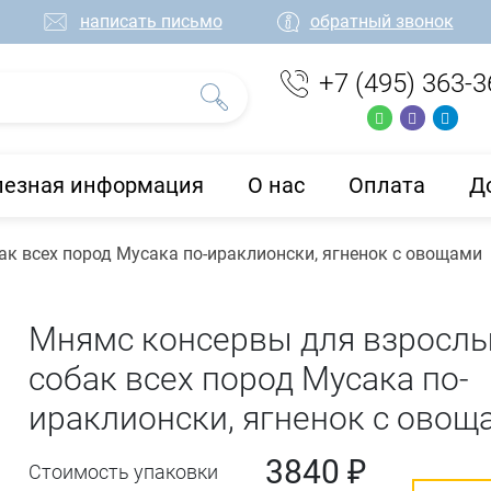
написать письмо
обратный звонок
+7 (495) 363-3
лезная информация
О нас
Оплата
Д
к всех пород Мусака по-ираклионски, ягненок с овощами
Мнямс консервы для взросл
собак всех пород Мусака по-
ираклионски, ягненок с овощ
3840 ₽
Стоимость упаковки