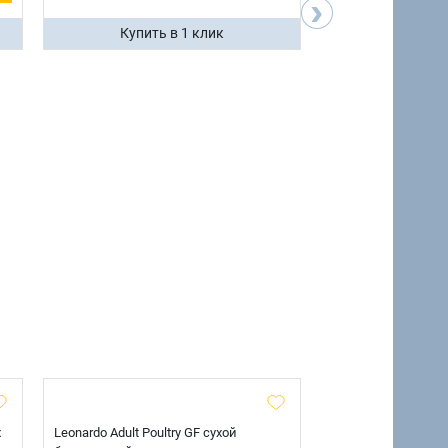
›
Купить в 1 клик
Купить 
х
Leonardo Adult Poultry GF сухой
AlphaPet Superpre