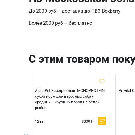
До 2000 руб – доставка до ПВЗ Boxberry
Более 2000 руб – бесплатно
С этим товаром пок
t Sterilised
AlphaPet Superpremium MONOPROTEIN
Anivital
я
сухой корм для взрослых собак
 белой
средних и крупных пород из белой
рыбы
600 ₽
12 кг.
8300 ₽
200 ₽