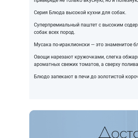
привереде не только вкусную, но и полезную
Серия Блюда высокой кухни для собак.
Суперпремиальный паштет с высоким содер
собак всех пород.
Мусака по-ираклионски — это знаменитое б
Овощи нарезают кружочками, слегка обжари
ароматных свежих томатов, а сверху поли
Блюдо запекают в печи до золотистой короч