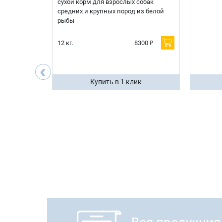
я
сухой корм для взрослых собак
 белой
средних и крупных пород из белой
рыбы
600 ₽
12 кг.
8300 ₽
200 ₽
‹
ик
Купить в 1 клик