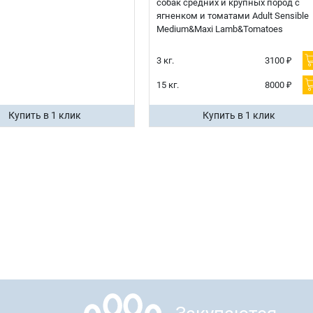
собак средних и крупных пород с
ягненком и томатами Adult Sensible
Medium&Maxi Lamb&Tomatoes
3 кг.
3100 ₽
15 кг.
8000 ₽
Купить в 1 клик
Купить в 1 клик