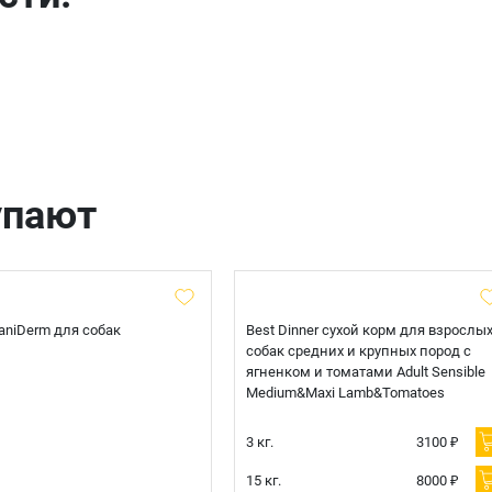
упают
 CaniDerm для собак
Best Dinner сухой корм для взрослы
собак средних и крупных пород с
ягненком и томатами Adult Sensible
Medium&Maxi Lamb&Tomatoes
3 кг.
3100 ₽
15 кг.
8000 ₽