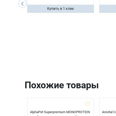
‹
ик
Купить в 1 клик
Похожие товары
t Sterilised
AlphaPet Superpremium MONOPROTEIN
Anivital