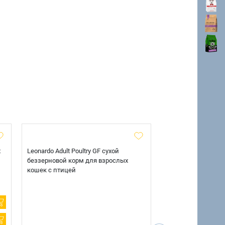
х
Leonardo Adult Poultry GF сухой
AlphaPet Superpre
беззерновой корм для взрослых
взрослых собак кр
кошек с птицей
говядиной и потр
12 кг.