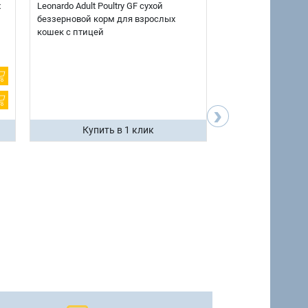
х
Leonardo Adult Poultry GF сухой
AlphaPet Superpre
беззерновой корм для взрослых
взрослых собак кр
кошек с птицей
говядиной и потр
12 кг.
›
Купить в 1 клик
Купить 