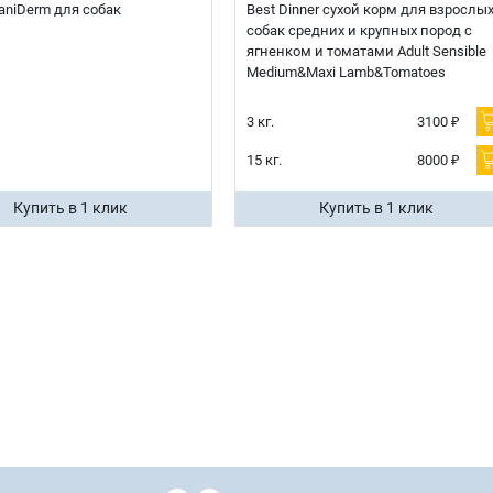
 CaniDerm для собак
Best Dinner сухой корм для взрослы
собак средних и крупных пород с
ягненком и томатами Adult Sensible
Medium&Maxi Lamb&Tomatoes
3 кг.
3100 ₽
15 кг.
8000 ₽
Купить в 1 клик
Купить в 1 клик