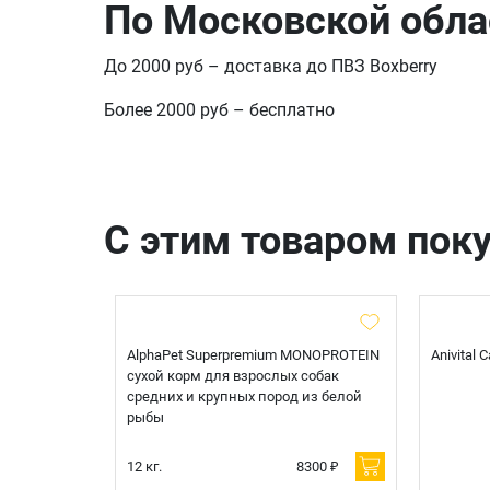
По Московской обла
До 2000 руб – доставка до ПВЗ Boxberry
Более 2000 руб – бесплатно
С этим товаром пок
t Sterilised
AlphaPet Superpremium MONOPROTEIN
Anivital
я
сухой корм для взрослых собак
 белой
средних и крупных пород из белой
рыбы
600 ₽
12 кг.
8300 ₽