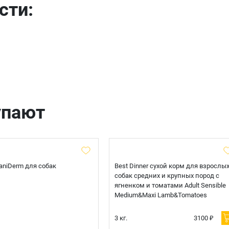
сти:
упают
 CaniDerm для собак
Best Dinner сухой корм для взрослы
собак средних и крупных пород с
ягненком и томатами Adult Sensible
Medium&Maxi Lamb&Tomatoes
3 кг.
3100 ₽