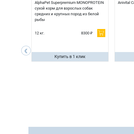
t Sterilised
AlphaPet Superpremium MONOPROTEIN
Anivital
я
сухой корм для взрослых собак
 белой
средних и крупных пород из белой
рыбы
600 ₽
12 кг.
8300 ₽
200 ₽
‹
ик
Купить в 1 клик