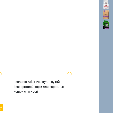
х
Leonardo Adult Poultry GF сухой
AlphaPet Superpre
беззерновой корм для взрослых
взрослых собак кр
кошек с птицей
говядиной и потр
12 кг.