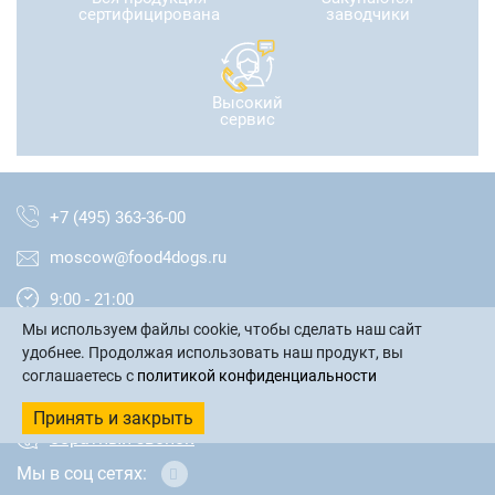
сертифицирована
заводчики
Высокий
сервис
+7 (495) 363-36-00
moscow@food4dogs.ru
9:00 - 21:00
Мы используем файлы cookie, чтобы сделать наш сайт
Москва и МО
удобнее. Продолжая использовать наш продукт, вы
соглашаетесь с
политикой конфиденциальности
написать письмо
Принять и закрыть
обратный звонок
Мы в соц сетях: