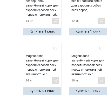
беззерновой
без животного белка
запечённый корм для
для взрослых собак
взрослых собак всех
всех пород
пород с нормальной
активностью с
14 кг.
12 кг.
говядиной
Купить в 1 клик
Купить в 1 клик
Magnussons
Magnussons
запечённый корм для
запечённый корм для
взрослых собак всех
взрослых собак всех
пород с нормальной
пород с нормальной
активностью с
активностью с
говядиной и
курицей
14 кг.
10 кг.
свининой
Купить в 1 клик
Купить в 1 клик