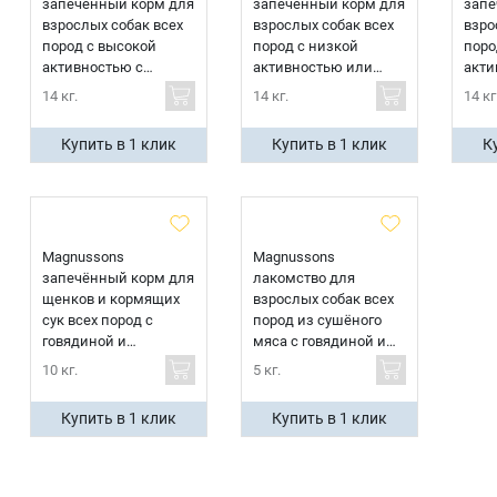
запечённый корм для
запечённый корм для
запе
взрослых собак всех
взрослых собак всех
взро
пород с высокой
пород с низкой
поро
активностью с
активностью или
акти
говядиной и
склонных к полноте с
скло
14 кг.
14 кг.
14 кг
свининой
говядиной и
говя
Имя
свининой
свин
Купить в 1 клик
Купить в 1 клик
К
Телефон
Продолжить покупки
Magnussons
Magnussons
Оформить заказ
запечённый корм для
лакомство для
E-mail
щенков и кормящих
взрослых собак всех
сук всех пород с
пород из сушёного
говядиной и
мяса с говядиной и
свининой
свининой
10 кг.
5 кг.
отправить
Купить в 1 клик
Купить в 1 клик