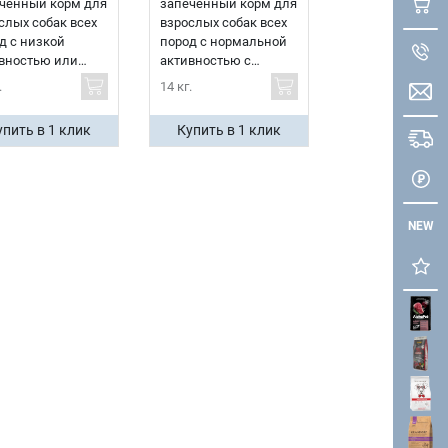
чённый корм для
запечённый корм для
слых собак всех
взрослых собак всех
д с низкой
пород с нормальной
вностью или
активностью с
нных к полноте с
говядиной и
.
14 кг.
диной и
свининой
иной
упить в 1 клик
Купить в 1 клик
NEW