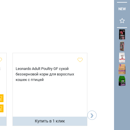
NEW
х
Leonardo Adult Poultry GF сухой
AlphaPet Superpre
беззерновой корм для взрослых
взрослых собак кр
кошек с птицей
говядиной и потр
12 кг.
›
Купить в 1 клик
Купить 