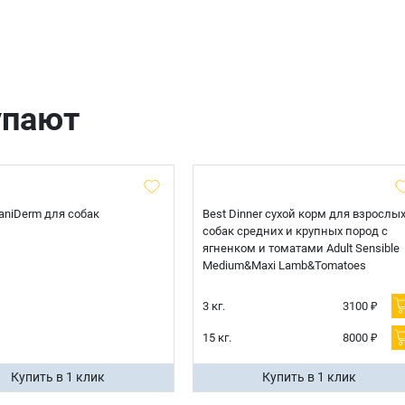
Продолжить покупки
Оформить заказ
E-mail
упают
отправить
 CaniDerm для собак
Best Dinner сухой корм для взрослы
собак средних и крупных пород с
ягненком и томатами Adult Sensible
Medium&Maxi Lamb&Tomatoes
3 кг.
3100 ₽
15 кг.
8000 ₽
Купить в 1 клик
Купить в 1 клик