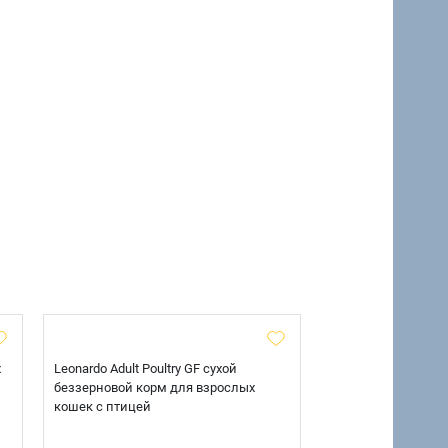
х
Leonardo Adult Poultry GF сухой
AlphaPet Superpre
беззерновой корм для взрослых
взрослых собак кр
кошек с птицей
говядиной и потр