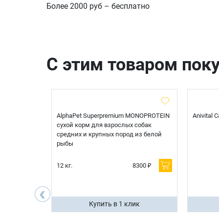
Более 2000 руб – бесплатно
С этим товаром пок
t Sterilised
AlphaPet Superpremium MONOPROTEIN
Anivital
я
сухой корм для взрослых собак
 белой
средних и крупных пород из белой
рыбы
600 ₽
12 кг.
8300 ₽
200 ₽
‹
ик
Купить в 1 клик