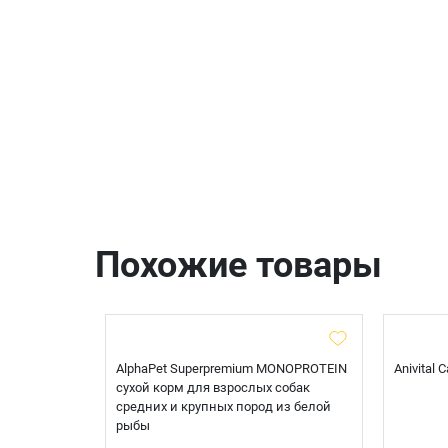
Похожие товары
t Sterilised
AlphaPet Superpremium MONOPROTEIN
Anivital
я
сухой корм для взрослых собак
 белой
средних и крупных пород из белой
рыбы