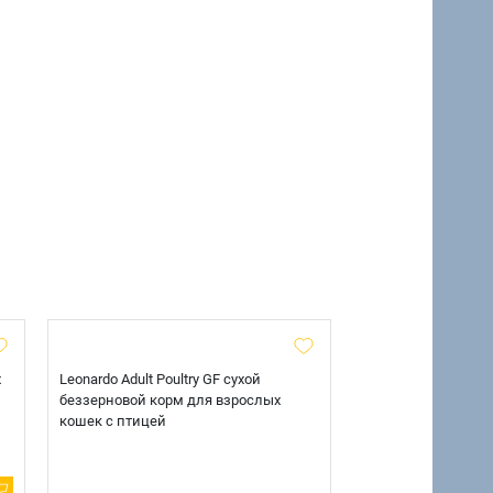
х
Leonardo Adult Poultry GF сухой
AlphaPet Superpre
беззерновой корм для взрослых
взрослых собак кр
кошек с птицей
говядиной и потр
12 кг.