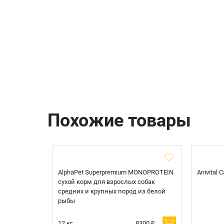
Похожие товары
t Sterilised
AlphaPet Superpremium MONOPROTEIN
Anivital
я
сухой корм для взрослых собак
 белой
средних и крупных пород из белой
рыбы
600 ₽
12 кг.
8300 ₽