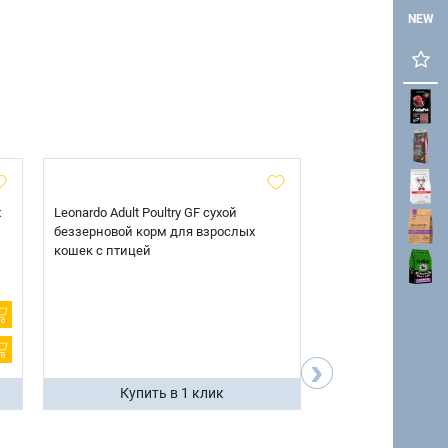
NEW
х
Leonardo Adult Poultry GF сухой
AlphaPet Superpre
беззерновой корм для взрослых
взрослых собак кр
кошек с птицей
говядиной и потр
12 кг.
›
Купить в 1 клик
Купить 