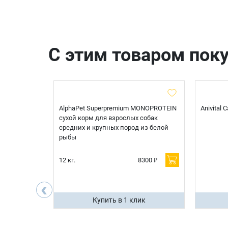
С этим товаром пок
t Sterilised
AlphaPet Superpremium MONOPROTEIN
Anivital
я
сухой корм для взрослых собак
 белой
средних и крупных пород из белой
рыбы
600 ₽
12 кг.
8300 ₽
200 ₽
‹
ик
Купить в 1 клик