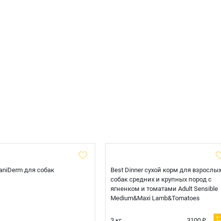
 CaniDerm для собак
Best Dinner сухой корм для взрослы
собак средних и крупных пород с
ягненком и томатами Adult Sensible
Medium&Maxi Lamb&Tomatoes
3 кг.
3100 ₽