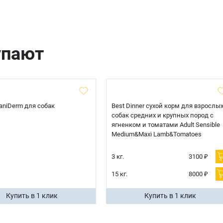
Оформить заказ
E-mail
упают
отправить
 CaniDerm для собак
Best Dinner сухой корм для взрослы
собак средних и крупных пород с
ягненком и томатами Adult Sensible
Medium&Maxi Lamb&Tomatoes
3 кг.
3100 ₽
15 кг.
8000 ₽
Купить в 1 клик
Купить в 1 клик