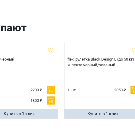
Оформить заказ
E-mail
упают
отправить
 черный
flexi рулетка Black Design L (до 50 кг)
м лента черный/зеленый
2200 ₽
1 шт.
2050 ₽
1800 ₽
Купить в 1 клик
Купить в 1 клик