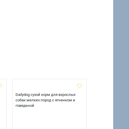
Dailydog cухой корм для взрослых
AlphaPet WOW сухо
собак мелких пород с ягненком и
взрослых собак ср
говядиной
говядиной и серд
7 кг.