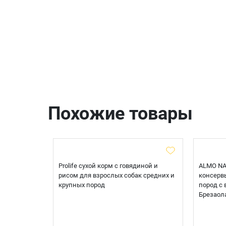
Похожие товары
ционный
Prolife сухой корм с говядиной и
ALMO NA
и
рисом для взрослых собак средних и
консервы
 говядиной
крупных пород
пород с 
Брезаол
250 ₽