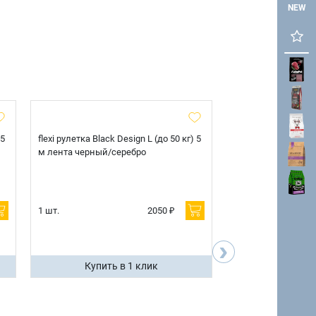
NEW
 5
flexi рулетка Black Design L (до 50 кг) 5
flexi рулетка Black 
м лента черный/серебро
м лента черный/с
1 шт.
2050 ₽
1 шт.
›
Купить в 1 клик
Купить 