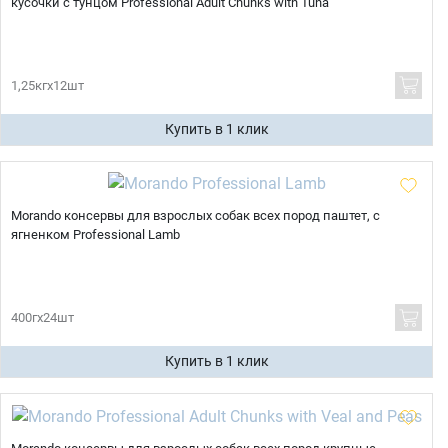
кусочки с тунцом Professional Adult Chunks with Tuna
1,25кгх12шт
Купить в 1 клик
Morando консервы для взрослых собак всех пород паштет, с
ягненком Professional Lamb
400гх24шт
Купить в 1 клик