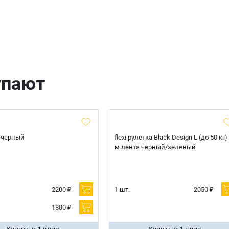
Телефон
Продолжить покупки
Оформить заказ
E-mail
упают
отправить
 черный
flexi рулетка Black Design L (до 50 кг)
м лента черный/зеленый
2200 ₽
1 шт.
2050 ₽
1800 ₽