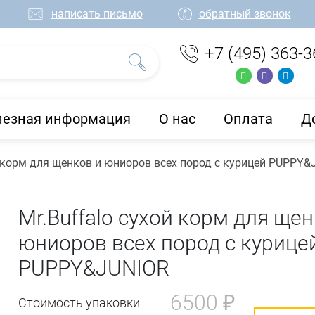
написать письмо
обратный звонок
+7 (495) 363-3
лезная информация
О нас
Оплата
Д
й корм для щенков и юниоров всех пород с курицей PUPPY&
Mr.Buffalo сухой корм для щен
юниоров всех пород с курице
PUPPY&JUNIOR
6500 ₽
Стоимость упаковки