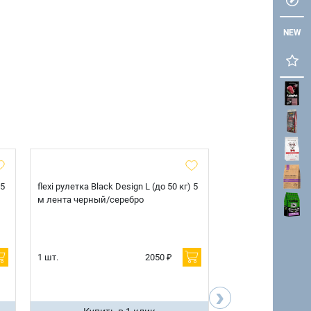
NEW
 5
flexi рулетка Black Design L (до 50 кг) 5
flexi рулетка Black 
м лента черный/серебро
м лента черный/с
1 шт.
2050 ₽
1 шт.
›