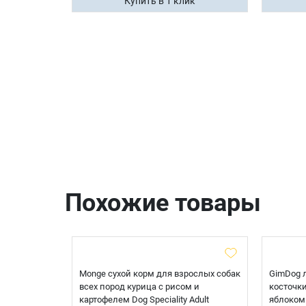
ик
Купить в 1 клик
Похожие товары
собак,
Monge сухой корм для взрослых собак
GimDog 
чени у
всех пород курица с рисом и
косточки
картофелем Dog Speciality Adult
яблоком