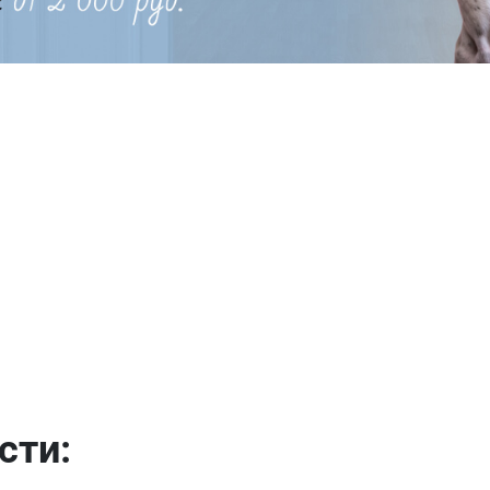
Имя
сти: