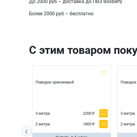
До 2000 руб – доставка до ПВЗ Boxberry
Более 2000 руб – бесплатно
С этим товаром пок
ort L (до 50
Поводок оранжевый
Поводок
й
600 ₽
3 метра
2200 ₽
3 метра
2 метра
1800 ₽
2 метра
‹