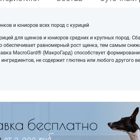
нков и юниоров всех пород с курицей
курицей для щенков и юниоров средних и крупных пород. С
то обеспечивает равномерный рост щенка, тем самым сниж
обавка MacroGard® (МакроГард) способствует формирован
 ингредиентов, не содержит глютена или любого другого в