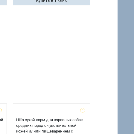
Купить в 1 клик
Купить 
ой
Hill's сухой корм для взрослых собак
Florida Puppy Large
средних пород с чувствительной
сухой корм для щ
кожей и/ или пищеварением с
пород с курицей и