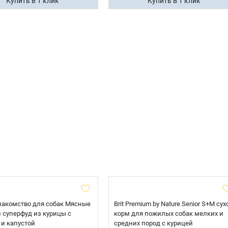
Купить в 1 клик
Купить в 1 клик
лакомство для собак Мясные
Brit Premium by Nature Senior S+M сух
 суперфуд из курицы с
корм для пожилых собак мелких и
 и капустой
средних пород с курицей