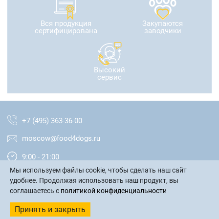
Вся продукция
Закупаются
сертифицирована
заводчики
Высокий
сервис
+7 (495) 363-36-00
moscow@food4dogs.ru
9:00 - 21:00
Мы используем файлы cookie, чтобы сделать наш сайт
Москва и МО
удобнее. Продолжая использовать наш продукт, вы
соглашаетесь с
политикой конфиденциальности
написать письмо
Принять и закрыть
обратный звонок