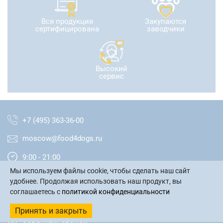
Вся продукция
Закупаются
сертифицирована
заводчики
Высокий
сервис
+7 (495) 363-36-00
moscow@food4dogs.ru
9:00 - 21:00
Мы используем файлы cookie, чтобы сделать наш сайт
Москва и МО
удобнее. Продолжая использовать наш продукт, вы
соглашаетесь с
политикой конфиденциальности
написать письмо
Принять и закрыть
обратный звонок