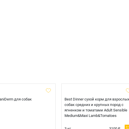
 CaniDerm для собак
Best Dinner сухой корм для взрослы
собак средних и крупных пород с
ягненком и томатами Adult Sensible
Medium&Maxi Lamb&Tomatoes
3 кг.
3100 ₽