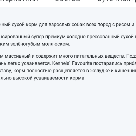
ванный сухой корм для взрослых собак всех пород с рисом и
алансированный супер премиум холодно-прессованный сухой 
ским зелёногубым моллюском.
орм массивный и содержит много питательных веществ. Под
нь легко усваивается. Kennels` Favourite постарались пр
ставу, корм полностью расщепляется в желудке и кишечни
ально высокой усваиваемости корма.