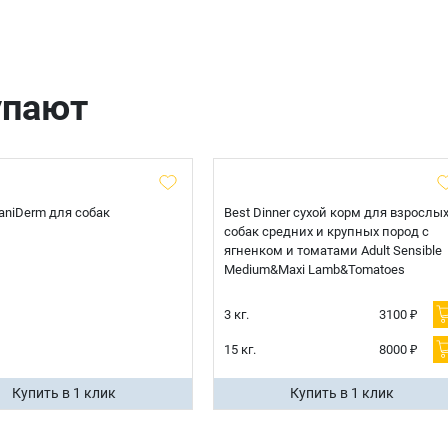
упают
 CaniDerm для собак
Best Dinner сухой корм для взрослы
собак средних и крупных пород с
ягненком и томатами Adult Sensible
Medium&Maxi Lamb&Tomatoes
3 кг.
3100 ₽
15 кг.
8000 ₽
Купить в 1 клик
Купить в 1 клик