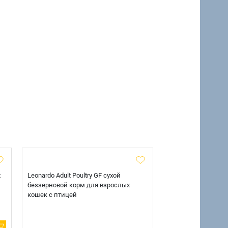
х
Leonardo Adult Poultry GF сухой
AlphaPet Superpre
беззерновой корм для взрослых
взрослых собак кр
кошек с птицей
говядиной и потр
12 кг.