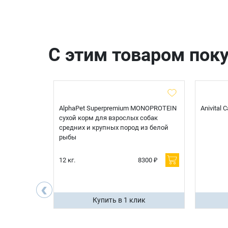
С этим товаром пок
t Sterilised
AlphaPet Superpremium MONOPROTEIN
Anivital
я
сухой корм для взрослых собак
 белой
средних и крупных пород из белой
рыбы
600 ₽
12 кг.
8300 ₽
200 ₽
‹
ик
Купить в 1 клик