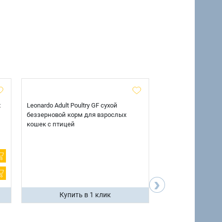
х
Leonardo Adult Poultry GF сухой
AlphaPet Superpre
беззерновой корм для взрослых
взрослых собак кр
кошек с птицей
говядиной и потр
12 кг.
›
Купить в 1 клик
Купить 