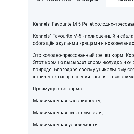
Kennels' Favourite M 5 Pellet холодно-пресо
Kennels` Favourite M-5 - полноценный и сб
обогащён акульими хрящами и новозеланд
Это холодно-прессованный (pellet) корм. К
Этот корм не вызывает спазм желудка и оче
природе. Благодаря своему уникальному со
количество испражнений говорят о максим
Преимущества корма:
Максимальная калорийность;
Максимальная питательность;
Максимальная усвояемость;