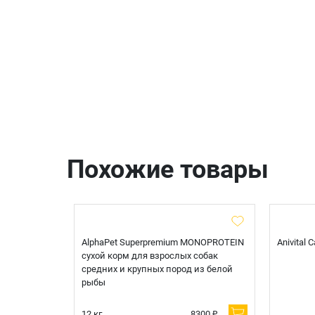
Похожие товары
t Sterilised
AlphaPet Superpremium MONOPROTEIN
Anivital
я
сухой корм для взрослых собак
 белой
средних и крупных пород из белой
рыбы
600 ₽
12 кг.
8300 ₽