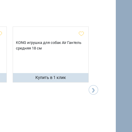
KONG игрушка для собак Air Гантель
KONG игрушка для 
средняя 18 см
среднее 12 см
Купить в 1 клик
Купить 
›