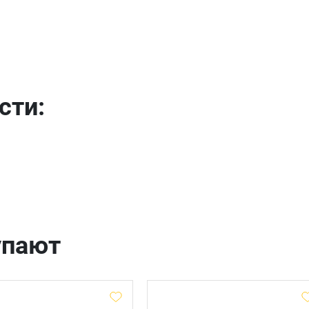
Имя
Телефон
Продолжить покупки
сти:
Оформить заказ
E-mail
отправить
упают