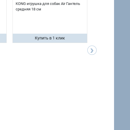
KONG игрушка для собак Air Гантель
KONG игрушка для 
средняя 18 см
среднее 12 см
Купить в 1 клик
Купить 
›