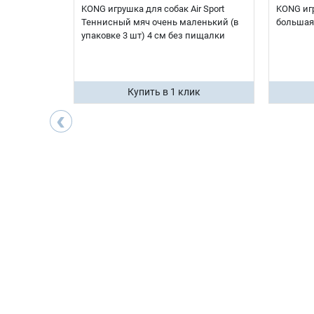
ir Косточка
KONG игрушка для собак Air Sport
KONG игр
Теннисный мяч очень маленький (в
большая
упаковке 3 шт) 4 см без пищалки
ик
Купить в 1 клик
‹