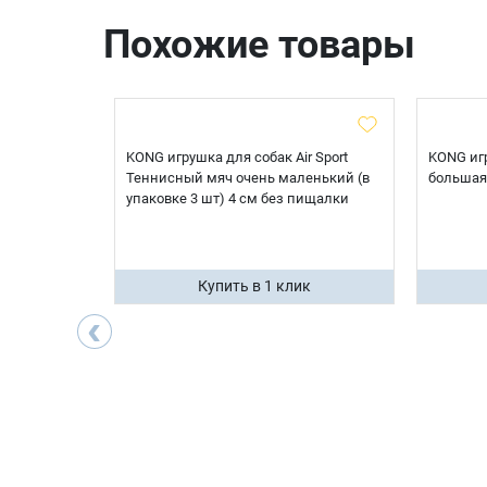
Похожие товары
ir Косточка
KONG игрушка для собак Air Sport
KONG игр
Теннисный мяч очень маленький (в
большая
упаковке 3 шт) 4 см без пищалки
ик
Купить в 1 клик
‹