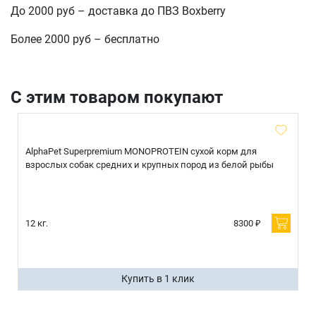
До 2000 руб – доставка до ПВЗ Boxberry
Более 2000 руб – бесплатно
отправить
С этим товаром покупают
AlphaPet Superpremium MONOPROTEIN сухой корм для
взрослых собак средних и крупных пород из белой рыбы
12 кг.
8300 ₽
Купить в 1 клик