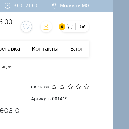
9:00 - 21:00
Москва и МО
6-00
0 ₽
0
оставка
Контакты
Блог
рицей
х
0 отзывов
Артикул - 001419
еса с