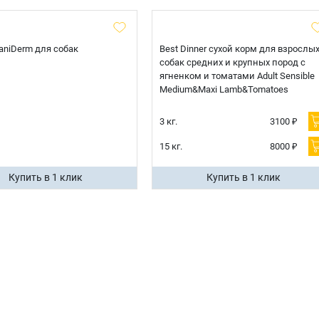
 CaniDerm для собак
Best Dinner сухой корм для взрослы
собак средних и крупных пород с
ягненком и томатами Adult Sensible
Medium&Maxi Lamb&Tomatoes
3 кг.
3100 ₽
15 кг.
8000 ₽
Купить в 1 клик
Купить в 1 клик