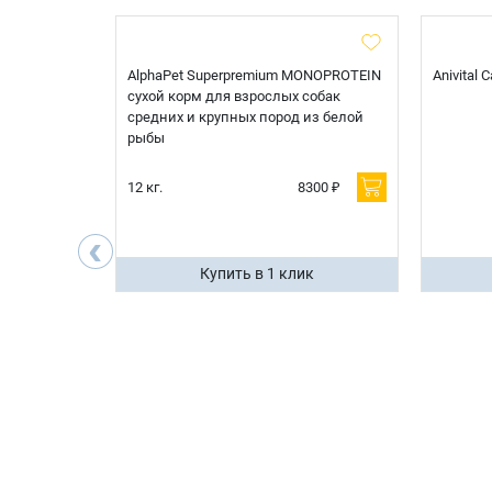
t Sterilised
AlphaPet Superpremium MONOPROTEIN
Anivital
я
сухой корм для взрослых собак
 белой
средних и крупных пород из белой
рыбы
600 ₽
12 кг.
8300 ₽
200 ₽
‹
ик
Купить в 1 клик