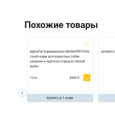
Похожие товары
t Sterilised
AlphaPet Superpremium MONOPROTEIN
Anivital
я
сухой корм для взрослых собак
 белой
средних и крупных пород из белой
рыбы
600 ₽
12 кг.
8300 ₽
200 ₽
‹
ик
Купить в 1 клик