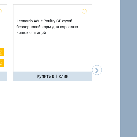
х
Leonardo Adult Poultry GF сухой
AlphaPet Superpre
беззерновой корм для взрослых
взрослых собак кр
кошек с птицей
говядиной и потр
12 кг.
›
Купить в 1 клик
Купить 