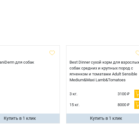
 CaniDerm для собак
Best Dinner сухой корм для взрослы
собак средних и крупных пород с
ягненком и томатами Adult Sensible
Medium&Maxi Lamb&Tomatoes
3 кг.
3100 ₽
15 кг.
8000 ₽
Купить в 1 клик
Купить в 1 клик