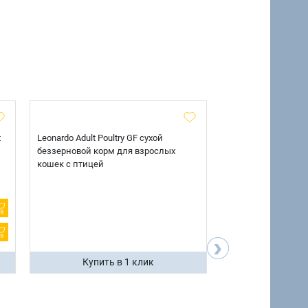
х
Leonardo Adult Poultry GF сухой
AlphaPet Superpre
беззерновой корм для взрослых
взрослых собак кр
кошек с птицей
говядиной и потр
12 кг.
›
Купить в 1 клик
Купить 